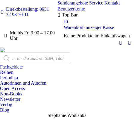
Sonderangebote
Service
Kontakt
Benutzerkonto
Direktbestellung: 0931
32 98 70-11
Top Bar
0
Warenkorb anzeigen
Kasse
Mo bis Fr: 9.00 – 17.00
Keine Produkte im Einkaufswagen.
Uhr
Facebo
In
page
pa
Products
opens
op
search
in
in
Fachgebiete
new
n
Reihen
Periodika
windo
w
Autorinnen und Autoren
Open Access
Non-Books
Newsletter
Verlag
Blog
Stephanie Wodianka