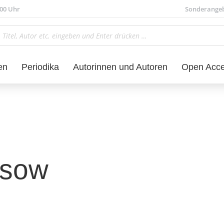
.00 Uhr
Sonderange
en
Periodika
Autorinnen und Autoren
Open Acc
ssow