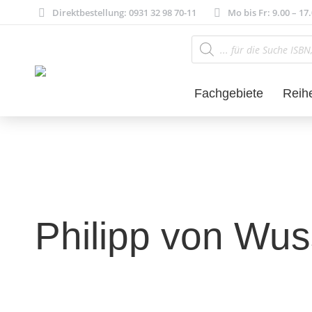
Direktbestellung: 0931 32 98 70-11
Mo bis Fr: 9.00 – 17
Products
search
Fachgebiete
Reih
Philipp von Wu