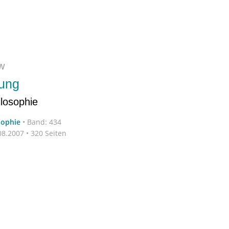
w
tung
losophie
sophie
•
Band: 434
8.2007 • 320 Seiten