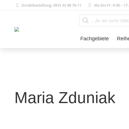
Direktbestellung: 0931 32 98 70-11
Mo bis Fr: 9.00 – 17
Products
search
Fachgebiete
Reih
Maria Zduniak