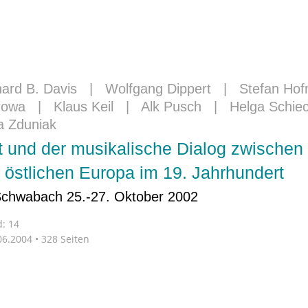
hard B. Davis
|
Wolfgang Dippert
|
Stefan Ho
rowa
|
Klaus Keil
|
Alk Pusch
|
Helga Schie
a Zduniak
t und der musikalische Dialog zwische
 östlichen Europa im 19. Jahrhundert
Schwabach 25.-27. Oktober 2002
: 14
6.2004 • 328 Seiten