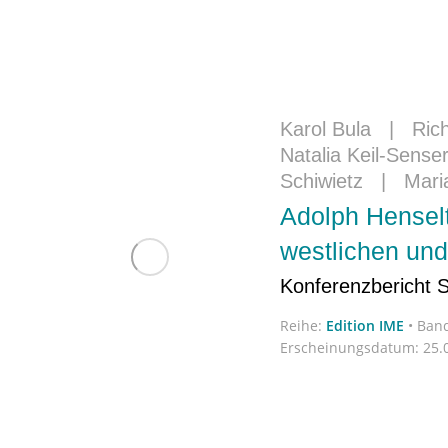
Karol Bula
|
Ric
Natalia Keil-Sense
Schiwietz
|
Mari
Adolph Hensel
westlichen und
Konferenzbericht 
Reihe:
Edition IME
•
Band
Erscheinungsdatum:
25.0