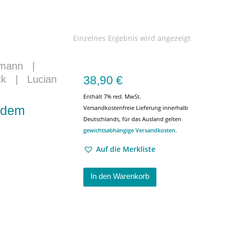
Einzelnes Ergebnis wird angezeigt
fmann
|
38,90
€
ck
|
Lucian
Enthält 7% red. MwSt.
n dem
Versandkostenfreie Lieferung innerhalb
Deutschlands, für das Ausland gelten
gewichtsabhängige Versandkosten
.
Auf die Merkliste
In den Warenkorb