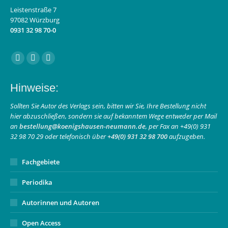
Leistenstraße 7
97082 Würzburg
0931 32 98 70-0
Finden Sie uns auf:
Facebook
Instagram
E-
page
page
Mail
Hinweise:
opens
opens
page
in
in
opens
Sollten Sie Autor des Verlags sein, bitten wir Sie, Ihre Bestellung nicht
hier abzuschließen, sondern sie auf bekanntem Wege entweder per Mail
new
new
in
an
bestellung@koenigshausen-neumann.de
, per Fax an +49(0) 931
window
window
new
32 98 70 29 oder telefonisch über
+49(0) 931 32 98 700
aufzugeben.
window
Fachgebiete
Periodika
Autorinnen und Autoren
Open Access