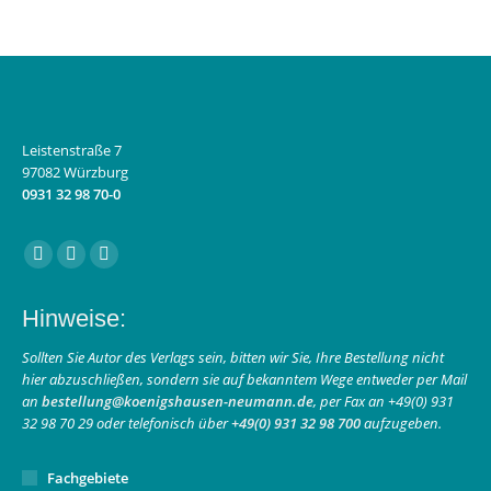
Leistenstraße 7
97082 Würzburg
0931 32 98 70-0
Finden Sie uns auf:
Facebook
Instagram
E-
page
page
Mail
Hinweise:
opens
opens
page
in
in
opens
Sollten Sie Autor des Verlags sein, bitten wir Sie, Ihre Bestellung nicht
hier abzuschließen, sondern sie auf bekanntem Wege entweder per Mail
new
new
in
an
bestellung@koenigshausen-neumann.de
, per Fax an +49(0) 931
window
window
new
32 98 70 29 oder telefonisch über
+49(0) 931 32 98 700
aufzugeben.
window
Fachgebiete