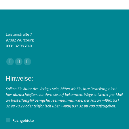
Leistenstraße 7
97082 Würzburg
0931 32 98 70-0
Finden Sie uns auf:
Facebook
Instagram
E-
page
page
Mail
Hinweise:
opens
opens
page
in
in
opens
Sollten Sie Autor des Verlags sein, bitten wir Sie, Ihre Bestellung nicht
hier abzuschließen, sondern sie auf bekanntem Wege entweder per Mail
new
new
in
an
bestellung@koenigshausen-neumann.de
, per Fax an +49(0) 931
window
window
new
32 98 70 29 oder telefonisch über
+49(0) 931 32 98 700
aufzugeben.
window
Fachgebiete