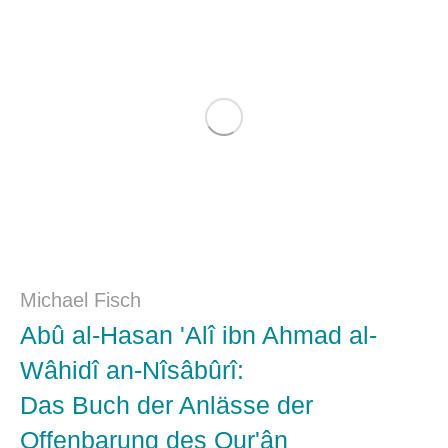
Michael Fisch
Abû al-Hasan 'Alî ibn Ahmad al-
Wâhidî an-Nîsâbûrî:
Das Buch der Anlässe der
Offenbarung des Qur'ân