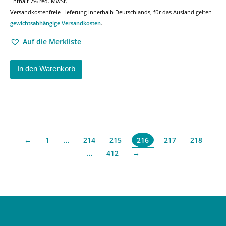
Enthält 7% red. MwSt.
Versandkostenfreie Lieferung innerhalb Deutschlands, für das Ausland gelten
gewichtsabhängige Versandkosten
.
Auf die Merkliste
In den Warenkorb
←
1
…
214
215
217
218
216
…
412
→