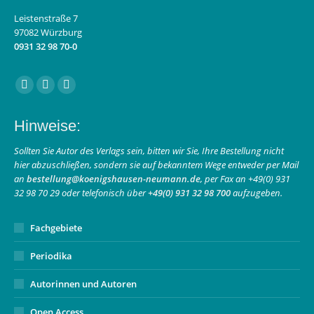
Leistenstraße 7
97082 Würzburg
0931 32 98 70-0
Finden Sie uns auf:
Facebook
Instagram
E-
page
page
Mail
Hinweise:
opens
opens
page
in
in
opens
Sollten Sie Autor des Verlags sein, bitten wir Sie, Ihre Bestellung nicht
hier abzuschließen, sondern sie auf bekanntem Wege entweder per Mail
new
new
in
an
bestellung@koenigshausen-neumann.de
, per Fax an +49(0) 931
window
window
new
32 98 70 29 oder telefonisch über
+49(0) 931 32 98 700
aufzugeben.
window
Fachgebiete
Periodika
Autorinnen und Autoren
Open Access