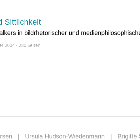
 Sittlichkeit
alkers in bildrhetorischer und medienphilosophisch
4.2004 • 280 Seiten
ersen
|
Ursula Hudson-Wiedenmann
|
Brigitte