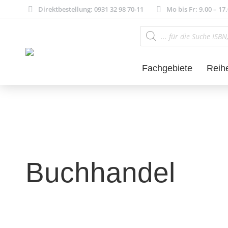
Direktbestellung: 0931 32 98 70-11
Mo bis Fr: 9.00 – 17
Products
search
Fachgebiete
Reih
Buchhandel