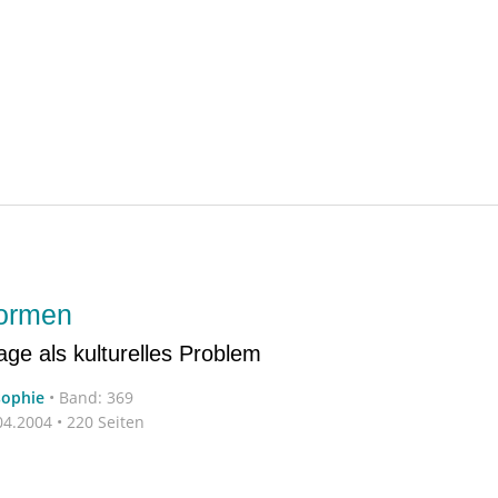
Formen
age als kulturelles Problem
sophie
•
Band: 369
4.2004 • 220 Seiten