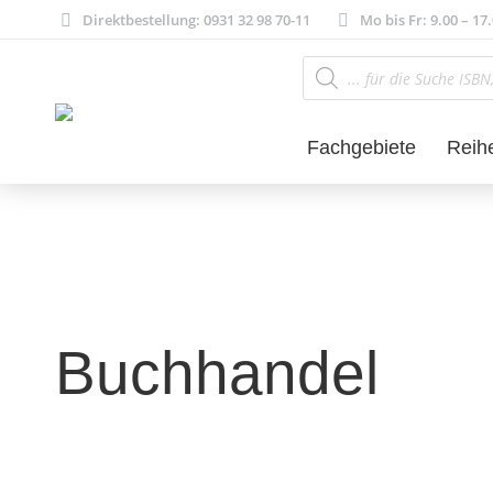
Direktbestellung: 0931 32 98 70-11
Mo bis Fr: 9.00 – 17
Products
search
Fachgebiete
Reih
Buchhandel