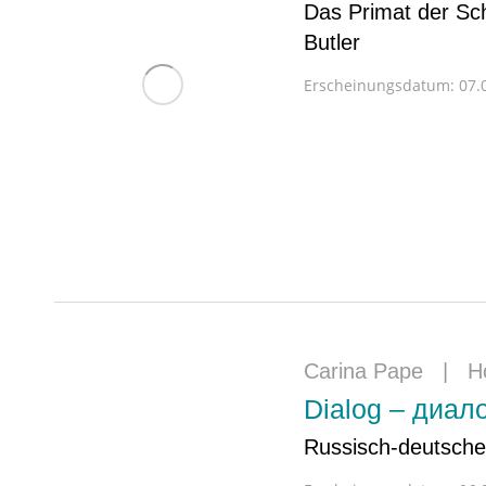
Das Primat der Sch
Butler
Erscheinungsdatum:
07.0
Carina Pape
|
H
Dialog – диало
Russisch-deutsche 