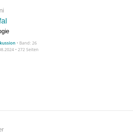
ni
al
ogie
skussion
•
Band: 26
8.2024 • 272 Seiten
er