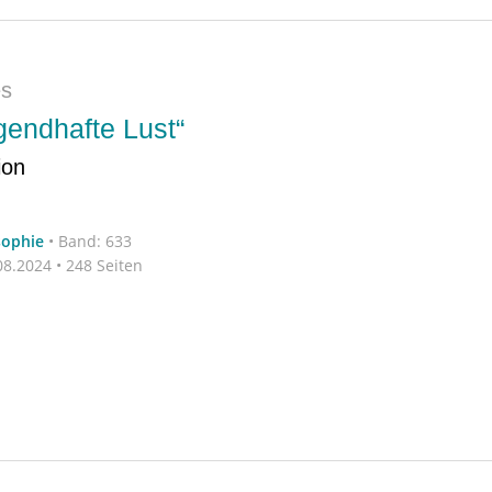
es
gendhafte Lust“
ion
sophie
•
Band: 633
8.2024 • 248 Seiten