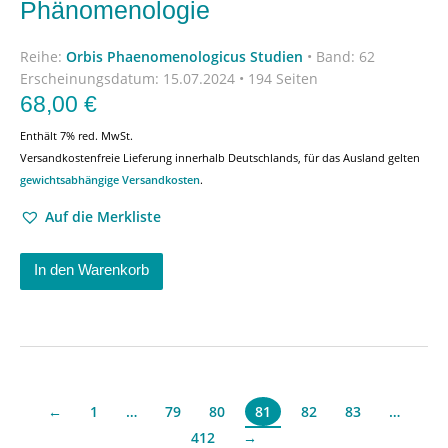
Phänomenologie
Reihe:
Orbis Phaenomenologicus Studien
•
Band: 62
Erscheinungsdatum:
15.07.2024 • 194 Seiten
68,00
€
Enthält 7% red. MwSt.
Versandkostenfreie Lieferung innerhalb Deutschlands, für das Ausland gelten
gewichtsabhängige Versandkosten
.
Auf die Merkliste
In den Warenkorb
←
1
…
79
80
82
83
…
81
412
→