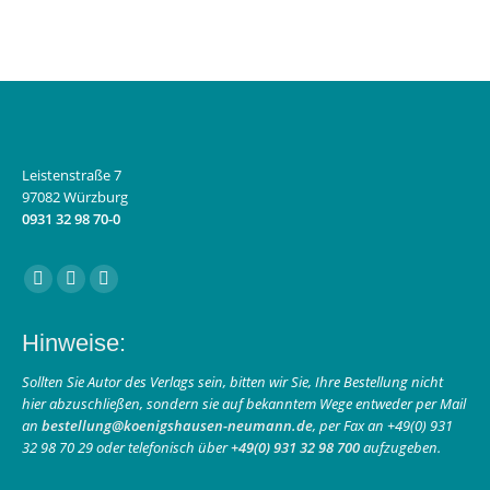
Leistenstraße 7
97082 Würzburg
0931 32 98 70-0
Finden Sie uns auf:
Facebook
Instagram
E-
page
page
Mail
Hinweise:
opens
opens
page
in
in
opens
Sollten Sie Autor des Verlags sein, bitten wir Sie, Ihre Bestellung nicht
hier abzuschließen, sondern sie auf bekanntem Wege entweder per Mail
new
new
in
an
bestellung@koenigshausen-neumann.de
, per Fax an +49(0) 931
window
window
new
32 98 70 29 oder telefonisch über
+49(0) 931 32 98 700
aufzugeben.
window