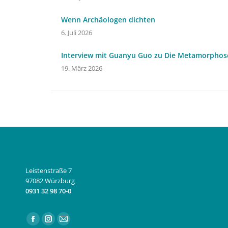
Wenn Archäologen dichten
6. Juli 2026
Interview mit Guanyu Guo zu Die Metamorphos
19. März 2026
Leistenstraße 7
97082 Würzburg
0931 32 98 70-0
Finden Sie uns auf:
Facebook
Instagram
E-