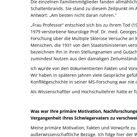
Die einzelnen Familienmitglieder fanden allmählic
Schaltenbrands. Sie stand zu diesem Zeitpunkt im Al
Antwort: „Am besten nicht daran rühren.“
„Frau Professor“ entschied sich bis zu ihrem Tod (
1979 verstorbene Neurologe Prof. Dr. med. Georges
Forschung über die Multiple Sklerose Versuche a
Menschen, die 1931 von den Staatsministerien ver
bezeichnen Ihn in ihren Stellungnamen und Gutacht
zumindest Nutzen aus den damaligen Zeitumstände
Ich wurde von den dokumentierten Fakten und Vorwür
Wir haben in späteren Jahren viele Gespräche gefüh
Konfliktgeschichte in seiner MS-Forschung war nie
Als Wissenschaftler und Hochschullehrer hatte er für
Was war Ihre primäre Motivation, Nachforschungen
Vergangenheit Ihres Schwiegervaters zu verschwei
Meine primäre Motivation, Fakten und Vorwürfe zu ü
außerwissenschaftliche Bezüge. Ich folge hier der