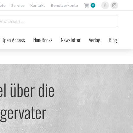
ote
Service
Kontakt
Benutzerkonto
0
Facebook
Instagra
page
page
opens
opens
in
in
Open Access
Non-Books
Newsletter
Verlag
Blog
new
new
window
window
l über die
gervater