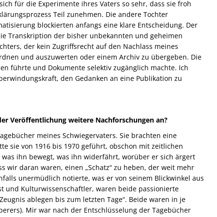
ch für die Experimente ihres Vaters so sehr, dass sie froh
fklärungsprozess Teil zunehmen. Die andere Tochter
matisierung blockierten anfangs eine klare Entscheidung. Der
ie Transkription der bisher unbekannten und geheimen
chters, der kein Zugriffsrecht auf den Nachlass meines
u ordnen und auszuwerten oder einem Archiv zu übergeben. Die
zen führte und Dokumente selektiv zugänglich machte. Ich
 Überwindungskraft, den Gedanken an eine Publikation zu
 der Veröffentlichung weitere Nachforschungen an?
Tagebücher meines Schwiegervaters. Sie brachten eine
te sie von 1916 bis 1970 geführt, obschon mit zeitlichen
was ihn bewegt, was ihn widerfährt, worüber er sich ärgert
ass wir daran waren, einen „Schatz“ zu heben, der weit mehr
falls unermüdlich notierte, was er von seinem Blickwinkel aus
t und Kulturwissenschaftler, waren beide passionierte
 Zeugnis ablegen bis zum letzten Tage“. Beide waren in je
perers). Mir war nach der Entschlüsselung der Tagebücher