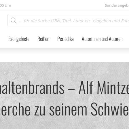
.00 Uhr
Sonderangeb
Products
search
Fachgebiete
Reihen
Periodika
Autorinnen und Autoren
altenbrands – Alf Mintze
herche zu seinem Schwie