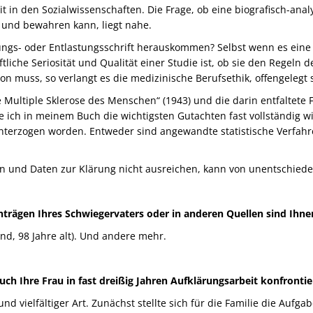
eit in den Sozialwissenschaften. Die Frage, ob eine biografisch-an
und bewahren kann, liegt nahe.
ngs- oder Entlastungsschrift herauskommen? Selbst wenn es eine V
liche Seriosität und Qualität einer Studie ist, ob sie den Regeln d
n muss, so verlangt es die medizinische Berufsethik, offengelegt 
 Multiple Sklerose des Menschen“ (1943) und die darin entfaltete 
e ich in meinem Buch die wichtigsten Gutachten fast vollständig
nterzogen worden. Entweder sind angewandte statistische Verfahre
n und Daten zur Klärung nicht ausreichen, kann von unentschieden
rägen Ihres Schwiegervaters oder in anderen Quellen sind Ihnen
nd, 98 Jahre alt). Und andere mehr.
h Ihre Frau in fast dreißig Jahren Aufklärungsarbeit konfrontie
vielfältiger Art. Zunächst stellte sich für die Familie die Aufga