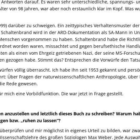
h Antworten darauf. Es waren sehr unterschiedliche, spannungs- un
ter von 98 Jahren, war aber noch erstaunlich klar im Kopf. Was wus
1999) darüber zu schweigen. Ein zeittypisches Verhaltensmuster der
 Schaltenbrand wird in der ARD-Dokumentation als SA-Mann in Uni
n Menschen vorgenommen zu haben. Schaltenbrand habe die Richtl
ordnet worden waren, missachtet und gegen berufsethische Handlu
en als einen vom Ehrgeiz getriebenen Nazi, der seine MS-Forschu
n gezogen habe. Stimmt das? Entsprechen die Vorwürfe den Tats
fen völlig überrascht. Ich habe ihn seit 1953 gekannt und persönli
rt: Über Fragen der naturwissenschaftlichen Anthropologie, über Ku
 die Rede gewesen.
 mich eine Vorbildfunktion. Die war jetzt in Frage gestellt.
 anzustellen und letztlich dieses Buch zu schreiben? Warum ha
gen bzw. „ruhen zu lassen“?
berprüfen und mir möglichst in eigenes Urteil zu bilden, war zwa
 Wissenschaftslehre des großen Soziologen Max Weber. Jede Auswa