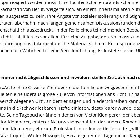
gar reagiert werden muss. Eine Tochter Schaltenbrands schämte si
 Fachärztin von Beruf, weigerte sich, an einem innerfamiliären Au
n ausgesetzt zu sein. Ihre Ängste vor sozialer Isolierung und Stig
erater, übernahm nach langen gemeinsamen Diskussionsrunden d
senschaftlich ausgedrückt, in der Rolle eines teilnehmenden Beoba
 lebte, hielt ich es vor allem für seine Aufgabe, den Nachlass z
e jahrelang das dokumentarische Material sichtete, Korresponden
Suche nach Wahrheit für eine Veröffentlichung. Es kostete sie viel
h immer nicht abgeschlossen und inwiefern stellen Sie auch nach
 „Ärzte ohne Gewissen“ entdeckte die Familie die weggesperrten 
elten eine überaus große Fülle von Informationen ans Licht. Er hat
„verschwiegenen Ort“, an dem er sagen und niederschreiben kann, 
ns in die (schwer lesbaren) Hefte einlasen, desto klarer wurde, d
hte. Seine Tagebücher ähneln denen von Victor Klemperer, der eben
or Klemperer, ersterer Naturwissenschaftler, der andere Romanis
ten. Klemperer, ein zum Protestantismus konvertierter Jude. „will
 Katastrophe“ (Walter Nowojeski, Herausgeber der Tagebücher Kem