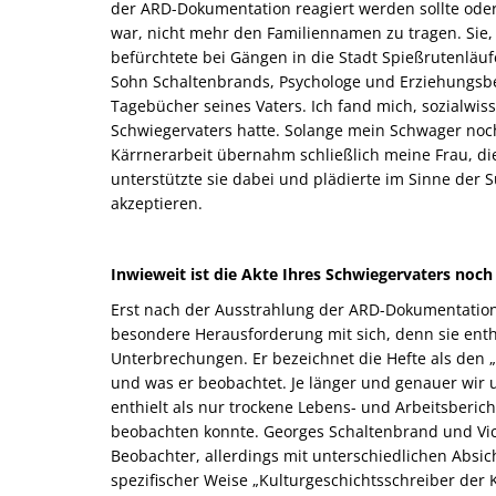
der ARD-Dokumentation reagiert werden sollte oder 
war, nicht mehr den Familiennamen zu tragen. Sie,
befürchtete bei Gängen in die Stadt Spießrutenläufe
Sohn Schaltenbrands, Psychologe und Erziehungsb
Tagebücher seines Vaters. Ich fand mich, sozialwis
Schwiegervaters hatte. Solange mein Schwager noch
Kärrnerarbeit übernahm schließlich meine Frau, di
unterstützte sie dabei und plädierte im Sinne der 
akzeptieren.
Inwieweit ist die Akte Ihres Schwiegervaters noc
Erst nach der Ausstrahlung der ARD-Dokumentation
besondere Herausforderung mit sich, denn sie enthi
Unterbrechungen. Er bezeichnet die Hefte als den 
und was er beobachtet. Je länger und genauer wir u
enthielt als nur trockene Lebens- und Arbeitsberic
beobachten konnte. Georges Schaltenbrand und Vict
Beobachter, allerdings mit unterschiedlichen Absich
spezifischer Weise „Kulturgeschichtsschreiber der