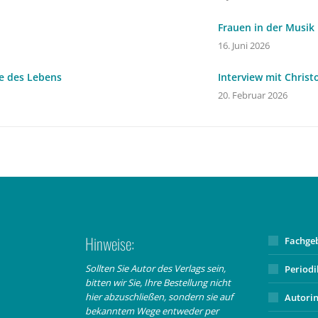
Frauen in der Musik
16. Juni 2026
e des Lebens
Interview mit Christ
20. Februar 2026
Hinweise:
Fachge
Sollten Sie Autor des Verlags sein,
Period
bitten wir Sie, Ihre Bestellung nicht
hier abzuschließen, sondern sie auf
Autori
bekanntem Wege entweder per