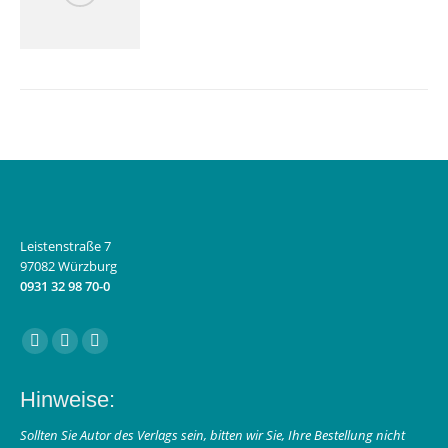
Leistenstraße 7
97082 Würzburg
0931 32 98 70-0
Finden Sie uns auf:
Facebook
Instagram
E-
page
page
Mail
Hinweise:
opens
opens
page
in
in
opens
Sollten Sie Autor des Verlags sein, bitten wir Sie, Ihre Bestellung nicht