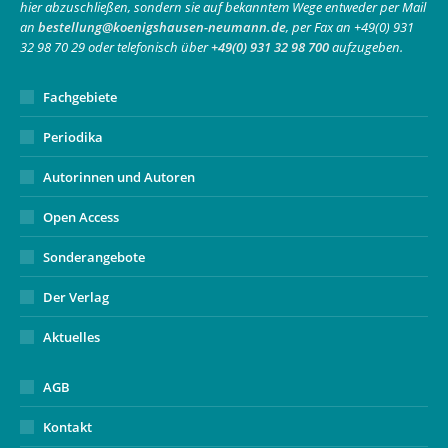
hier abzuschließen, sondern sie auf bekanntem Wege entweder per Mail
new
new
in
an
bestellung@koenigshausen-neumann.de
, per Fax an +49(0) 931
window
window
new
32 98 70 29 oder telefonisch über
+49(0) 931 32 98 700
aufzugeben.
window
Fachgebiete
Periodika
Autorinnen und Autoren
Open Access
Sonderangebote
Der Verlag
Aktuelles
AGB
Kontakt