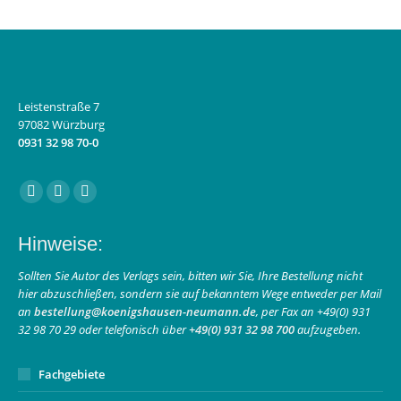
Leistenstraße 7
97082 Würzburg
0931 32 98 70-0
Finden Sie uns auf:
Facebook
Instagram
E-
page
page
Mail
Hinweise:
opens
opens
page
in
in
opens
Sollten Sie Autor des Verlags sein, bitten wir Sie, Ihre Bestellung nicht
hier abzuschließen, sondern sie auf bekanntem Wege entweder per Mail
new
new
in
an
bestellung@koenigshausen-neumann.de
, per Fax an +49(0) 931
window
window
new
32 98 70 29 oder telefonisch über
+49(0) 931 32 98 700
aufzugeben.
window
Fachgebiete