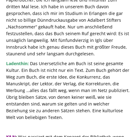
dritten Mal lese. Ich habe in unserem Buch davon
gesprochen, dass ich mir im Studium in Erlangen die gar
nicht so billige Dünndruckausgabe von Adalbert Stifters
„Nachsommer“ gekauft habe. Nur um anschließend
festzustellen, dass das Buch seinem Ruf gerecht wird: Es ist
unsäglich langweilig. Mit fünfundvierzig in Igls über
Innsbruck habe ich genau dieses Buch mit größter Freude,
staunend und sehr langsam durchgelesen.
Ladenthin:
Das Unersetzliche am Buch ist seine gesamte
Kultur. Ein Buch ist nicht nur ein Text. Zum Buch gehört der
Weg zum Buch, die erste Idee, die Konkurrenz, das
Manuskript, der Lektor, der Verlag, die Korrekturen, die
Werbung …alles das fällt weg, wenn man im Netz publiziert.
Übrig bleiben Sätze, von denen keiner weiß, wie sie
entstanden sind, warum sie gelten und in welcher
Beziehung sie zu anderen Sätzen stehen. Eine kulturlose
Welt von beliebigen Texten.
K&N
:
Was passiert mit dem Konzept der Bibliothek, wenn