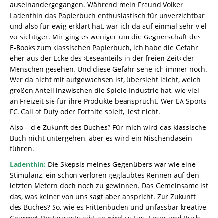
auseinandergegangen. Während mein Freund Volker
Ladenthin das Papierbuch enthusiastisch für unverzichtbar
und also für ewig erklärt hat, war ich da auf einmal sehr viel
vorsichtiger. Mir ging es weniger um die Gegnerschaft des
E-Books zum klassischen Papierbuch, ich habe die Gefahr
eher aus der Ecke des ›Leseanteils in der freien Zeit‹ der
Menschen gesehen. Und diese Gefahr sehe ich immer noch.
Wer da nicht mit aufgewachsen ist, übersieht leicht, welch
großen Anteil inzwischen die Spiele-Industrie hat, wie viel
an Freizeit sie für ihre Produkte beansprucht. Wer EA Sports
FC, Call of Duty oder Fortnite spielt, liest nicht.
Also – die Zukunft des Buches? Für mich wird das klassische
Buch nicht untergehen, aber es wird ein Nischendasein
führen.
Ladenthin:
Die Skepsis meines Gegenübers war wie eine
Stimulanz, ein schon verloren geglaubtes Rennen auf den
letzten Metern doch noch zu gewinnen. Das Gemeinsame ist
das, was keiner von uns sagt aber anspricht. Zur Zukunft
des Buches? So, wie es Frittenbuden und unfassbar kreative
Gourmet-Restaurants gibt, so wird es Fast-Leser und Buch-