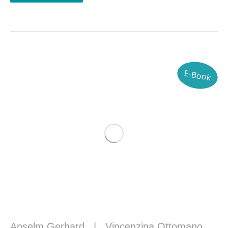
E-Book
Anselm Gerhard
|
Vincenzina Ottomano