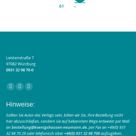
61
→
Leistenstraße 7
97082 Würzburg
0931 32 98 70-0
Finden Sie uns auf:
Facebook
Instagram
E-
page
page
Mail
Hinweise:
opens
opens
page
in
in
opens
Sollten Sie Autor des Verlags sein, bitten wir Sie, Ihre Bestellung nicht
hier abzuschließen, sondern sie auf bekanntem Wege entweder per Mail
new
new
in
an
bestellung@koenigshausen-neumann.de
, per Fax an +49(0) 931
window
window
new
32 98 70 29 oder telefonisch über
+49(0) 931 32 98 700
aufzugeben.