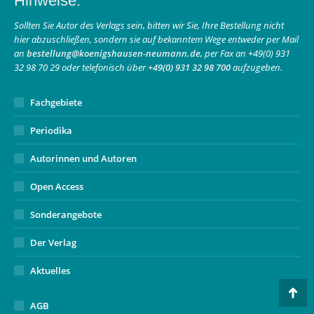
Hinweise:
opens
opens
page
in
in
opens
Sollten Sie Autor des Verlags sein, bitten wir Sie, Ihre Bestellung nicht
hier abzuschließen, sondern sie auf bekanntem Wege entweder per Mail
new
new
in
an
bestellung@koenigshausen-neumann.de
, per Fax an +49(0) 931
window
window
new
32 98 70 29 oder telefonisch über
+49(0) 931 32 98 700
aufzugeben.
window
Fachgebiete
Periodika
Autorinnen und Autoren
Open Access
Sonderangebote
Der Verlag
Aktuelles
Go
AGB