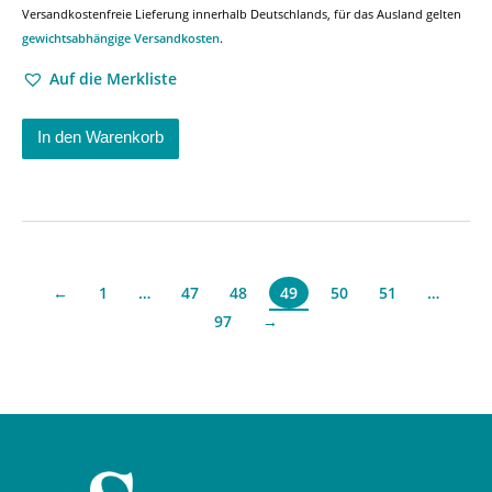
Versandkostenfreie Lieferung innerhalb Deutschlands, für das Ausland gelten
gewichtsabhängige Versandkosten
.
Auf die Merkliste
In den Warenkorb
←
1
…
47
48
50
51
…
49
97
→