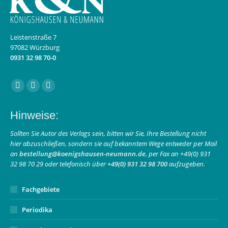
Leistenstraße 7
97082 Würzburg
0931 32 98 70-0
Finden Sie uns auf:
Facebook
Instagram
E-
page
page
Mail
Hinweise:
opens
opens
page
in
in
opens
Sollten Sie Autor des Verlags sein, bitten wir Sie, Ihre Bestellung nicht
hier abzuschließen, sondern sie auf bekanntem Wege entweder per Mail
new
new
in
an
bestellung@koenigshausen-neumann.de
, per Fax an +49(0) 931
window
window
new
32 98 70 29 oder telefonisch über
+49(0) 931 32 98 700
aufzugeben.
window
Fachgebiete
Periodika