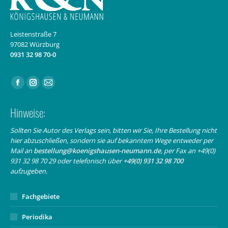
Leistenstraße 7
97082 Würzburg
0931 32 98 70-0
Finden Sie uns auf:
Facebook
Instagram
E-
page
page
Mail
Hinweise:
opens
opens
page
in
in
opens
Sollten Sie Autor des Verlags sein, bitten wir Sie, Ihre Bestellung nicht
hier abzuschließen, sondern sie auf bekanntem Wege entweder per
new
new
in
Mail an
bestellung@koenigshausen-neumann.de
, per Fax an +49(0)
window
window
new
931 32 98 70 29 oder telefonisch über
+49(0) 931 32 98 700
window
aufzugeben.
Fachgebiete
Periodika