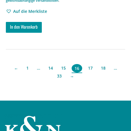
gewichtsabhängige Versandkosten
.
Auf die Merkliste
In den Warenkorb
←
1
…
14
15
17
18
…
16
33
→