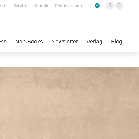
bote
Service
Kontakt
Benutzerkonto
0
Facebook
Instagra
page
page
opens
opens
in
in
new
new
ess
Non-Books
Newsletter
Verlag
Blog
window
window