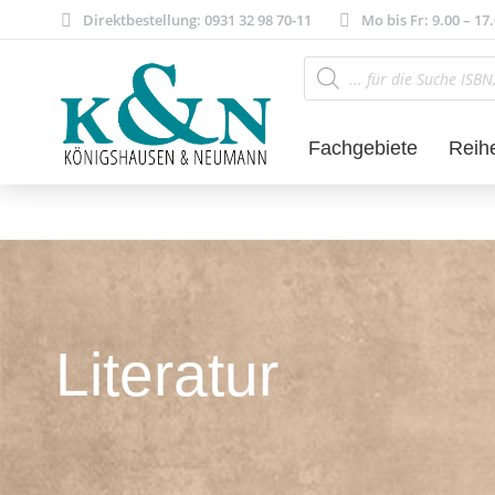
Direktbestellung: 0931 32 98 70-11
Mo bis Fr: 9.00 – 17
Products
search
Fachgebiete
Reih
Literatur