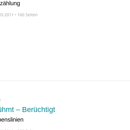
rzählung
3.2011 • 160 Seiten
n
hmt – Berüchtigt
enslinien