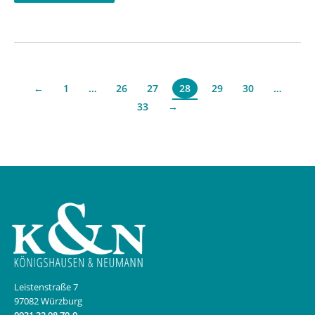
←
1
…
26
27
29
30
…
28
33
→
Leistenstraße 7
97082 Würzburg
0931 32 98 70-0