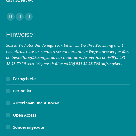
Finden Sie uns auf:
Facebook
Instagram
E-
page
page
Mail
Hinweise:
opens
opens
page
in
in
opens
Sollten Sie Autor des Verlags sein, bitten wir Sie, Ihre Bestellung nicht
hier abzuschließen, sondern sie auf bekanntem Wege entweder per Mail
new
new
in
an
bestellung@koenigshausen-neumann.de
, per Fax an +49(0) 931
window
window
new
32 98 70 29 oder telefonisch über
+49(0) 931 32 98 700
aufzugeben.
window
Fachgebiete
Periodika
Autorinnen und Autoren
Open Access
Sonderangebote