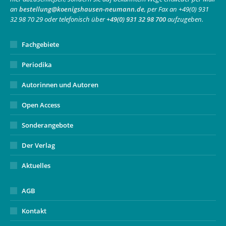
an
bestellung@koenigshausen-neumann.de
, per Fax an +49(0) 931
window
window
new
32 98 70 29 oder telefonisch über
+49(0) 931 32 98 700
aufzugeben.
window
Fachgebiete
Periodika
Autorinnen und Autoren
Open Access
Sonderangebote
Der Verlag
Aktuelles
AGB
Kontakt