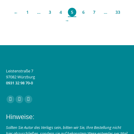
←
1
…
3
4
6
7
…
33
5
→
Leistenstraße 7
97082 Würzburg
0931 32 98 70-0
Finden Sie uns auf:
Facebook
Instagram
E-
page
page
Mail
Hinweise:
opens
opens
page
in
in
opens
Sollten Sie Autor des Verlags sein, bitten wir Sie, Ihre Bestellung nicht
hier abzuschließen, sondern sie auf bekanntem Wege entweder per Mail
new
new
in