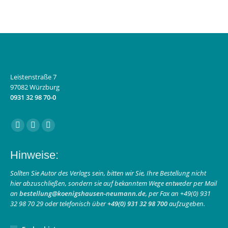
Leistenstraße 7
97082 Würzburg
0931 32 98 70-0
Finden Sie uns auf:
Facebook
Instagram
E-
page
page
Mail
Hinweise:
opens
opens
page
in
in
opens
Sollten Sie Autor des Verlags sein, bitten wir Sie, Ihre Bestellung nicht
hier abzuschließen, sondern sie auf bekanntem Wege entweder per Mail
new
new
in
an
bestellung@koenigshausen-neumann.de
, per Fax an +49(0) 931
window
window
new
32 98 70 29 oder telefonisch über
+49(0) 931 32 98 700
aufzugeben.
window