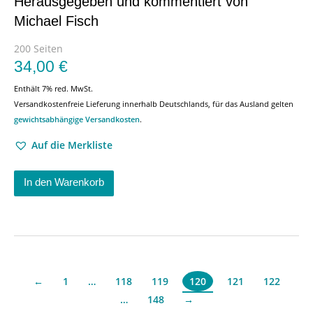
Herausgegeben und kommentiert von
Michael Fisch
200 Seiten
34,00
€
Enthält 7% red. MwSt.
Versandkostenfreie Lieferung innerhalb Deutschlands, für das Ausland gelten
gewichtsabhängige Versandkosten
.
Auf die Merkliste
In den Warenkorb
←
1
…
118
119
121
122
120
…
148
→