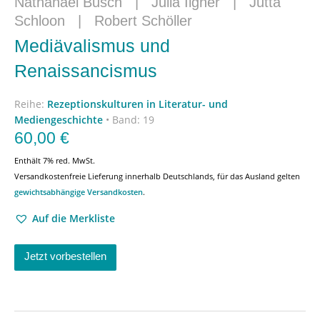
Nathanael Busch
|
Julia Ilgner
|
Jutta
Schloon
|
Robert Schöller
Mediävalismus und
Renaissancismus
Reihe:
Rezeptionskulturen in Literatur- und
Mediengeschichte
•
Band: 19
60,00
€
Enthält 7% red. MwSt.
Versandkostenfreie Lieferung innerhalb Deutschlands, für das Ausland gelten
gewichtsabhängige Versandkosten
.
Auf die Merkliste
Jetzt vorbestellen