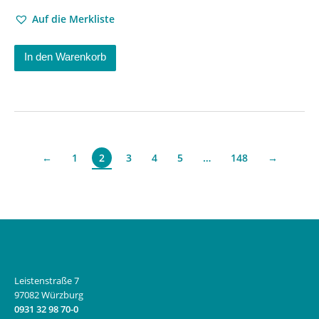
Auf die Merkliste
In den Warenkorb
←
1
3
4
5
…
148
→
2
Leistenstraße 7
97082 Würzburg
0931 32 98 70-0