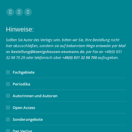
Finden Sie uns auf:
Facebook
Instagram
E-
page
page
Mail
Hinweise:
opens
opens
page
in
in
opens
Sollten Sie Autor des Verlags sein, bitten wir Sie, Ihre Bestellung nicht
hier abzuschließen, sondern sie auf bekanntem Wege entweder per Mail
new
new
in
an
bestellung@koenigshausen-neumann.de
, per Fax an +49(0) 931
window
window
new
32 98 70 29 oder telefonisch über
+49(0) 931 32 98 700
aufzugeben.
window
Fachgebiete
Periodika
Autorinnen und Autoren
Open Access
Sonderangebote
Der Verlag