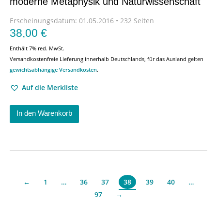
moderne Metaphysik und Naturwissenschaft
Erscheinungsdatum:
01.05.2016 • 232 Seiten
38,00
€
Enthält 7% red. MwSt.
Versandkostenfreie Lieferung innerhalb Deutschlands, für das Ausland gelten
gewichtsabhängige Versandkosten
.
Auf die Merkliste
In den Warenkorb
←
1
…
36
37
39
40
…
38
97
→