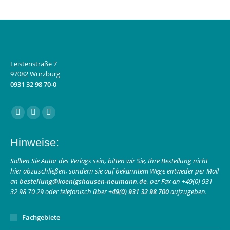
Leistenstraße 7
97082 Würzburg
0931 32 98 70-0
Finden Sie uns auf:
Facebook
Instagram
E-
page
page
Mail
Hinweise:
opens
opens
page
in
in
opens
Sollten Sie Autor des Verlags sein, bitten wir Sie, Ihre Bestellung nicht
hier abzuschließen, sondern sie auf bekanntem Wege entweder per Mail
new
new
in
an
bestellung@koenigshausen-neumann.de
, per Fax an +49(0) 931
window
window
new
32 98 70 29 oder telefonisch über
+49(0) 931 32 98 700
aufzugeben.
window
Fachgebiete