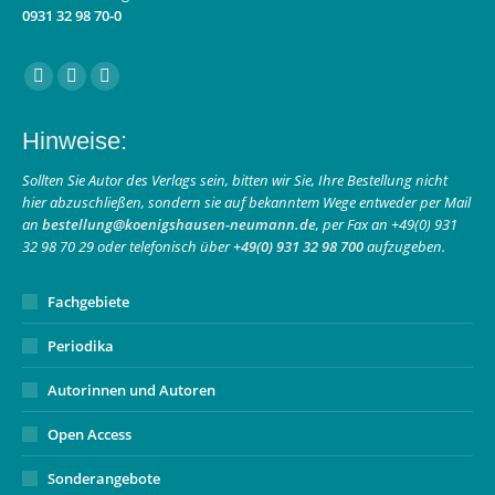
0931 32 98 70-0
Finden Sie uns auf:
Facebook
Instagram
E-
page
page
Mail
Hinweise:
opens
opens
page
in
in
opens
Sollten Sie Autor des Verlags sein, bitten wir Sie, Ihre Bestellung nicht
hier abzuschließen, sondern sie auf bekanntem Wege entweder per Mail
new
new
in
an
bestellung@koenigshausen-neumann.de
, per Fax an +49(0) 931
window
window
new
32 98 70 29 oder telefonisch über
+49(0) 931 32 98 700
aufzugeben.
window
Fachgebiete
Periodika
Autorinnen und Autoren
Open Access
Sonderangebote