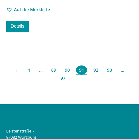
Auf die Merkliste
Details
←
1
…
89
90
92
93
…
91
97
→
Leistenstraße 7
97082 Würzburg