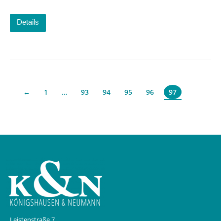
Details
←
1
…
93
94
95
96
97
Leistenstraße 7