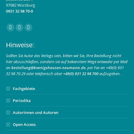
97082 Würzburg
0931 32 98 70-0
Finden Sie uns auf:
Facebook
Instagram
E-
page
page
Mail
Hinweise:
opens
opens
page
in
in
opens
Sollten Sie Autor des Verlags sein, bitten wir Sie, Ihre Bestellung nicht
hier abzuschließen, sondern sie auf bekanntem Wege entweder per Mail
new
new
in
an
bestellung@koenigshausen-neumann.de
, per Fax an +49(0) 931
window
window
new
32 98 70 29 oder telefonisch über
+49(0) 931 32 98 700
aufzugeben.
window
Fachgebiete
Periodika
Autorinnen und Autoren
Open Access