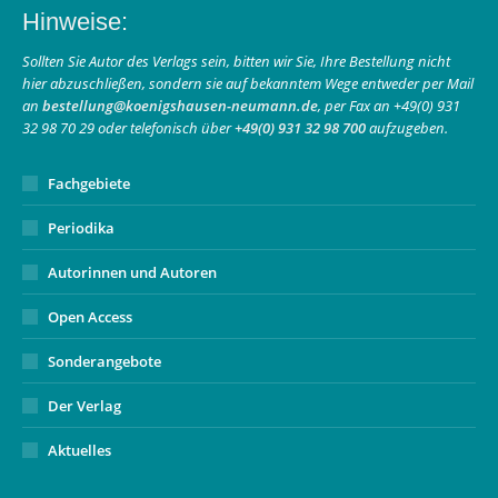
Hinweise:
opens
opens
page
in
in
opens
Sollten Sie Autor des Verlags sein, bitten wir Sie, Ihre Bestellung nicht
hier abzuschließen, sondern sie auf bekanntem Wege entweder per Mail
new
new
in
an
bestellung@koenigshausen-neumann.de
, per Fax an +49(0) 931
window
window
new
32 98 70 29 oder telefonisch über
+49(0) 931 32 98 700
aufzugeben.
window
Fachgebiete
Periodika
Autorinnen und Autoren
Open Access
Sonderangebote
Der Verlag
Aktuelles