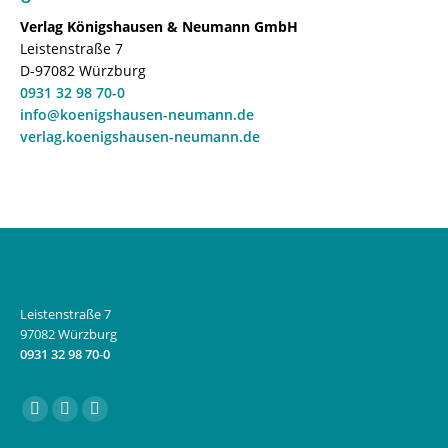
Verlag Königshausen & Neumann GmbH
Leistenstraße 7
D-97082 Würzburg
0931 32 98 70-0
info@koenigshausen-neumann.de
verlag.koenigshausen-neumann.de
Leistenstraße 7
97082 Würzburg
0931 32 98 70-0
Finden Sie uns auf:
Facebook
Instagram
E-
page
page
Mail