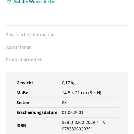
Auf die Wunschliste
Zusätzliche Information
Autor*innen
Produktsicherheit
Gewicht
0,17 kg
Maße
14.5 × 21 cm (B × H)
Seiten
88
Erscheinungsdatum
01.06.2001
978-3-8260-2039-1 //
ISBN
9783826020391