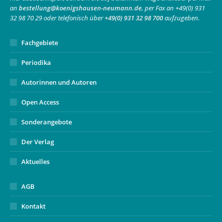
an
bestellung@koenigshausen-neumann.de
, per Fax an +49(0) 931
window
window
new
32 98 70 29 oder telefonisch über
+49(0) 931 32 98 700
aufzugeben.
window
Fachgebiete
Periodika
Autorinnen und Autoren
Open Access
Sonderangebote
Der Verlag
Aktuelles
AGB
Kontakt