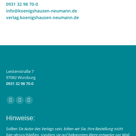
0931 32 98 70-0
info@koenigshausen-neumann.de
verlag.koenigshausen-neumann.de
Leistenstraße 7
97082 Würzburg
0931 32 98 70-0
Finden Sie uns auf:
Facebook
Instagram
E-
page
page
Mail
Hinweise:
opens
opens
page
in
in
opens
Sollten Sie Autor des Verlags sein, bitten wir Sie, Ihre Bestellung nicht
hier abzuschließen, sondern sie auf bekanntem Wege entweder per Mail
new
new
in