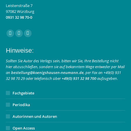
Leistenstraße 7
97082 Würzburg
0931 32 98 70-0
Finden Sie uns auf:
Facebook
Instagram
E-
page
page
Mail
Hinweise:
opens
opens
page
in
in
opens
Sollten Sie Autor des Verlags sein, bitten wir Sie, Ihre Bestellung nicht
hier abzuschließen, sondern sie auf bekanntem Wege entweder per Mail
new
new
in
an
bestellung@koenigshausen-neumann.de
, per Fax an +49(0) 931
window
window
new
32 98 70 29 oder telefonisch über
+49(0) 931 32 98 700
aufzugeben.
window
Fachgebiete
Periodika
Autorinnen und Autoren
Open Access