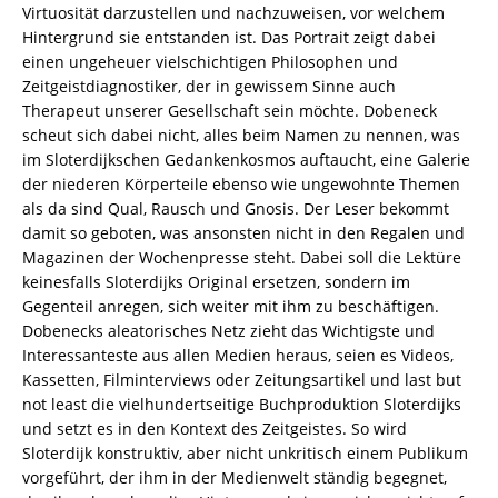
Virtuosität darzustellen und nachzuweisen, vor welchem
Hintergrund sie entstanden ist. Das Portrait zeigt dabei
einen ungeheuer vielschichtigen Philosophen und
Zeitgeistdiagnostiker, der in gewissem Sinne auch
Therapeut unserer Gesellschaft sein möchte. Dobeneck
scheut sich dabei nicht, alles beim Namen zu nennen, was
im Sloterdijkschen Gedankenkosmos auftaucht, eine Galerie
der niederen Körperteile ebenso wie ungewohnte Themen
als da sind Qual, Rausch und Gnosis. Der Leser bekommt
damit so geboten, was ansonsten nicht in den Regalen und
Magazinen der Wochenpresse steht. Dabei soll die Lektüre
keinesfalls Sloterdijks Original ersetzen, sondern im
Gegenteil anregen, sich weiter mit ihm zu beschäftigen.
Dobenecks aleatorisches Netz zieht das Wichtigste und
Interessanteste aus allen Medien heraus, seien es Videos,
Kassetten, Filminterviews oder Zeitungsartikel und last but
not least die vielhundertseitige Buchproduktion Sloterdijks
und setzt es in den Kontext des Zeitgeistes. So wird
Sloterdijk konstruktiv, aber nicht unkritisch einem Publikum
vorgeführt, der ihm in der Medienwelt ständig begegnet,