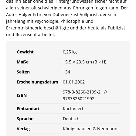
das ihn aber ohne dies Hintergrundwissen sicher nicht auf
allen seiner oft schwierigen Ausführungen folgen kann. Der
Autor Holger Frhr. von Dobeneck ist Volljurist, der sich
jahrelang mit Psychologie, Philosophie und
Erkenntnistheorie beschäftigte und der heute als Publizist
und Rezensent arbeitet.
Gewicht
0,25 kg
Maße
15.5 × 23.5 cm (B × H)
Seiten
134
Erscheinungsdatum
01.01.2002
978-3-8260-2199-2 //
ISBN
9783826021992
Einbandart
Kartoniert
Sprache
Deutsch
Verlag
Königshausen & Neumann