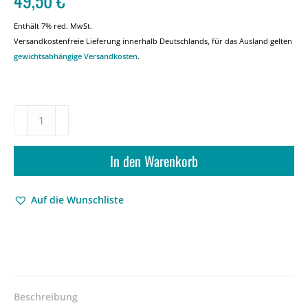
49,50
€
Enthält 7% red. MwSt.
Versandkostenfreie Lieferung innerhalb Deutschlands, für das Ausland gelten
gewichtsabhängige Versandkosten
.
Philologie
der
Geschichte
–
In den Warenkorb
Literaturkritik
und
Auf die Wunschliste
Historiographie
nach
Walter
Benjamin
–
Peter
Garloff
Beschreibung