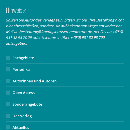
page
page
Mail
Hinweise:
opens
opens
page
in
in
opens
Sollten Sie Autor des Verlags sein, bitten wir Sie, Ihre Bestellung nicht
hier abzuschließen, sondern sie auf bekanntem Wege entweder per
new
new
in
Mail an
bestellung@koenigshausen-neumann.de
, per Fax an +49(0)
window
window
new
931 32 98 70 29 oder telefonisch über
+49(0) 931 32 98 700
window
aufzugeben.
Fachgebiete
Periodika
Autorinnen und Autoren
Open Access
Sonderangebote
Der Verlag
Aktuelles