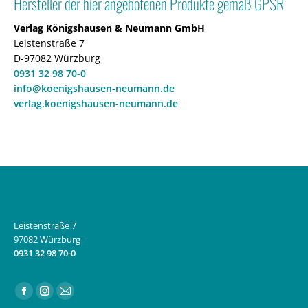
Hersteller der hier angebotenen Produkte gemäß GPSR
Verlag Königshausen & Neumann GmbH
Leistenstraße 7
D-97082 Würzburg
0931 32 98 70-0
info@koenigshausen-neumann.de
verlag.koenigshausen-neumann.de
Leistenstraße 7
97082 Würzburg
0931 32 98 70-0
Finden Sie uns auf:
Facebook
Instagram
E-