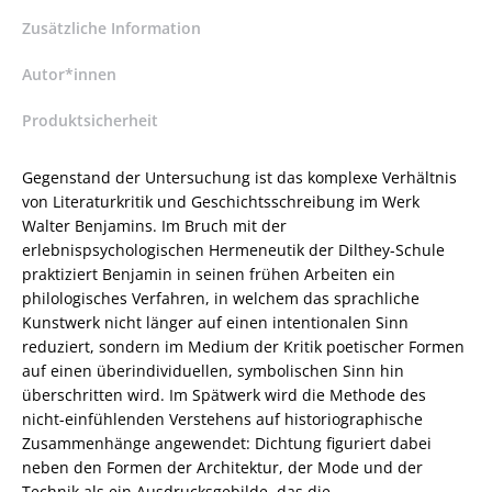
–
ISBN
Zusätzliche Information
9783826025068
/
Autor*innen
978-
Produktsicherheit
3-
8260-
2506-
Gegenstand der Untersuchung ist das komplexe Verhältnis
8
von Literaturkritik und Geschichtsschreibung im Werk
/
Walter Benjamins. Im Bruch mit der
978-
erlebnispsychologischen Hermeneutik der Dilthey-Schule
3-
praktiziert Benjamin in seinen frühen Arbeiten ein
82-
philologisches Verfahren, in welchem das sprachliche
602506-
Kunstwerk nicht länger auf einen intentionalen Sinn
8
reduziert, sondern im Medium der Kritik poetischer Formen
Menge
auf einen überindividuellen, symbolischen Sinn hin
überschritten wird. Im Spätwerk wird die Methode des
nicht-einfühlenden Verstehens auf historiographische
Zusammenhänge angewendet: Dichtung figuriert dabei
neben den Formen der Architektur, der Mode und der
Technik als ein Ausdrucksgebilde, das die