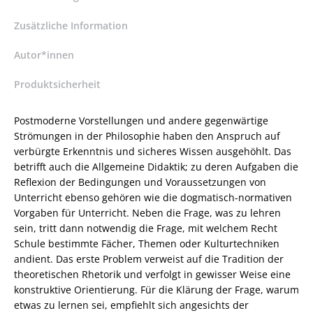
Gutjahr
–
Zusätzliche Information
ISBN
9783826027253
Autor*innen
/
Produktsicherheit
978-
3-
8260-
Postmoderne Vorstellungen und andere gegenwärtige
2725-
Strömungen in der Philosophie haben den Anspruch auf
3
verbürgte Erkenntnis und sicheres Wissen ausgehöhlt. Das
/
betrifft auch die Allgemeine Didaktik; zu deren Aufgaben die
978-
Reflexion der Bedingungen und Voraussetzungen von
3-
Unterricht ebenso gehören wie die dogmatisch-normativen
82-
Vorgaben für Unterricht. Neben die Frage, was zu lehren
602725-
sein, tritt dann notwendig die Frage, mit welchem Recht
3
Schule bestimmte Fächer, Themen oder Kulturtechniken
Menge
andient. Das erste Problem verweist auf die Tradition der
theoretischen Rhetorik und verfolgt in gewisser Weise eine
konstruktive Orientierung. Für die Klärung der Frage, warum
etwas zu lernen sei, empfiehlt sich angesichts der