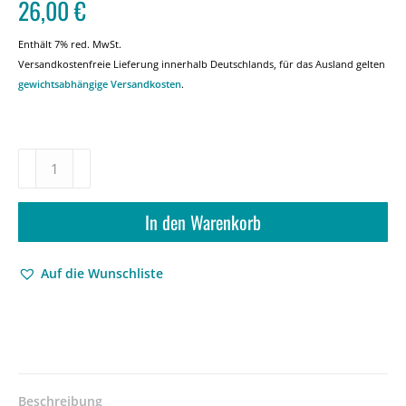
26,00
€
Enthält 7% red. MwSt.
Versandkostenfreie Lieferung innerhalb Deutschlands, für das Ausland gelten
gewichtsabhängige Versandkosten
.
Studien
zu
didaktischen
Leitvorstellungen
In den Warenkorb
in
den
Auf die Wunschliste
Traditionen
von
Skepsis
und
Rhetorik
–
Elisabeth
Beschreibung