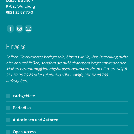
Leistenstraße 7
97082 Würzburg
0931 32 98 70-0
Finden Sie uns auf:
Facebook
Instagram
E-
page
page
Mail
Hinweise:
opens
opens
page
in
in
opens
Sollten Sie Autor des Verlags sein, bitten wir Sie, Ihre Bestellung nicht
hier abzuschließen, sondern sie auf bekanntem Wege entweder per
new
new
in
Mail an
bestellung@koenigshausen-neumann.de
, per Fax an +49(0)
window
window
new
931 32 98 70 29 oder telefonisch über
+49(0) 931 32 98 700
window
aufzugeben.
Fachgebiete
Periodika
Autorinnen und Autoren
Open Access