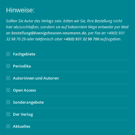
page
page
Mail
Hinweise:
opens
opens
page
in
in
opens
Sollten Sie Autor des Verlags sein, bitten wir Sie, Ihre Bestellung nicht
hier abzuschließen, sondern sie auf bekanntem Wege entweder per Mail
new
new
in
an
bestellung@koenigshausen-neumann.de
, per Fax an +49(0) 931
window
window
new
32 98 70 29 oder telefonisch über
+49(0) 931 32 98 700
aufzugeben.
window
Fachgebiete
Periodika
Autorinnen und Autoren
Open Access
Sonderangebote
Der Verlag
Aktuelles