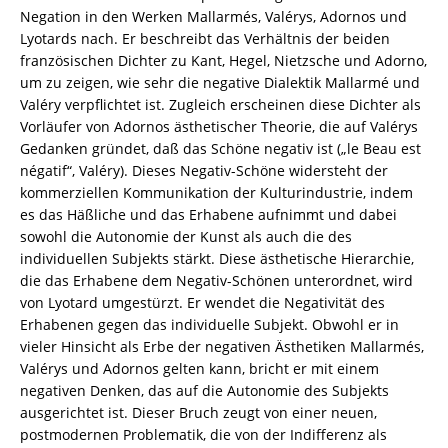
Zima
Negation in den Werken Mallarmés, Valérys, Adornos und
–
Lyotards nach. Er beschreibt das Verhältnis der beiden
ISBN
französischen Dichter zu Kant, Hegel, Nietzsche und Adorno,
9783826028588
um zu zeigen, wie sehr die negative Dialektik Mallarmé und
/
Valéry verpflichtet ist. Zugleich erscheinen diese Dichter als
978-
Vorläufer von Adornos ästhetischer Theorie, die auf Valérys
3-
Gedanken gründet, daß das Schöne negativ ist („le Beau est
8260-
négatif“, Valéry). Dieses Negativ-Schöne widersteht der
2858-
kommerziellen Kommunikation der Kulturindustrie, indem
8
es das Häßliche und das Erhabene aufnimmt und dabei
/
sowohl die Autonomie der Kunst als auch die des
978-
individuellen Subjekts stärkt. Diese ästhetische Hierarchie,
3-
die das Erhabene dem Negativ-Schönen unterordnet, wird
82-
von Lyotard umgestürzt. Er wendet die Negativität des
602858-
Erhabenen gegen das individuelle Subjekt. Obwohl er in
8
vieler Hinsicht als Erbe der negativen Ästhetiken Mallarmés,
Menge
Valérys und Adornos gelten kann, bricht er mit einem
negativen Denken, das auf die Autonomie des Subjekts
ausgerichtet ist. Dieser Bruch zeugt von einer neuen,
postmodernen Problematik, die von der Indifferenz als