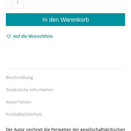
Negation
–
Das
In den Warenkorb
Subjekt,
das
Auf die Wunschliste
Schöne
und
das
Erhabene
von
Mallarmé
und
Beschreibung
Valéry
zu
Zusätzliche Information
Adorno
und
Autor*innen
Lyotard
Produktsicherheit
–
Peter
V
Der Autor zeichnet die Peripetien der gesellschaftskritischen