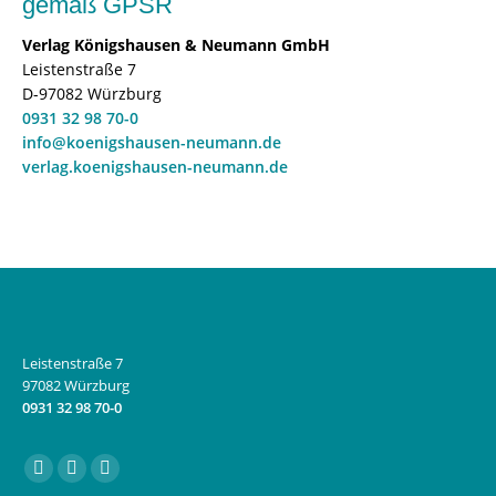
gemäß GPSR
Verlag Königshausen & Neumann GmbH
Leistenstraße 7
D-97082 Würzburg
0931 32 98 70-0
info@koenigshausen-neumann.de
verlag.koenigshausen-neumann.de
Leistenstraße 7
97082 Würzburg
0931 32 98 70-0
Finden Sie uns auf:
Facebook
Instagram
E-