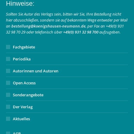
Hinweise:
opens
opens
page
in
in
opens
Sollten Sie Autor des Verlags sein, bitten wir Sie, Ihre Bestellung nicht
hier abzuschließen, sondern sie auf bekanntem Wege entweder per Mail
new
new
in
an
bestellung@koenigshausen-neumann.de
, per Fax an +49(0) 931
window
window
new
32 98 70 29 oder telefonisch über
+49(0) 931 32 98 700
aufzugeben.
window
Fachgebiete
Periodika
Autorinnen und Autoren
Open Access
Sonderangebote
Der Verlag
Aktuelles
AGB