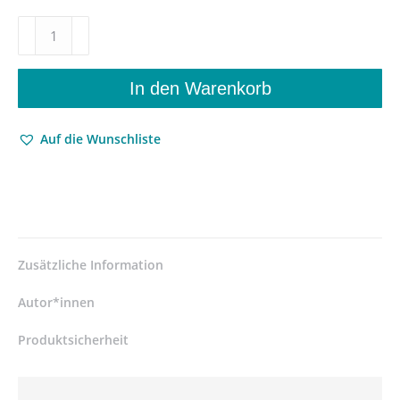
Erich
Kästner
Jahrbuch
–
In den Warenkorb
Kästner-
Debatte.
Auf die Wunschliste
Kritische
Positionen
zu
einem
kontroversen
Autor
–
Zusätzliche Information
Gerhard
Fischer
Autor*innen
(Hrsg.)
–
Produktsicherheit
ISBN
9783826028700
/