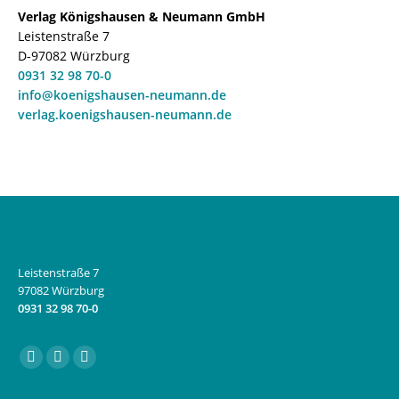
Verlag Königshausen & Neumann GmbH
Leistenstraße 7
D-97082 Würzburg
0931 32 98 70-0
info@koenigshausen-neumann.de
verlag.koenigshausen-neumann.de
Leistenstraße 7
97082 Würzburg
0931 32 98 70-0
Finden Sie uns auf:
Facebook
Instagram
E-
page
page
Mail