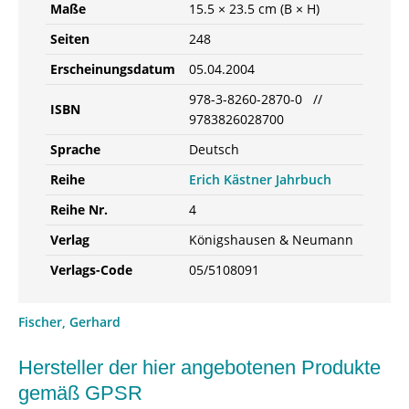
Maße
15.5 × 23.5 cm (B × H)
978-
3-
Seiten
248
8260-
Erscheinungsdatum
05.04.2004
2870-
0
978-3-8260-2870-0 //
ISBN
/
9783826028700
978-
Sprache
Deutsch
3-
82-
Reihe
Erich Kästner Jahrbuch
602870-
Reihe Nr.
4
0
Menge
Verlag
Königshausen & Neumann
Verlags-Code
05/5108091
Fischer, Gerhard
Hersteller der hier angebotenen Produkte
gemäß GPSR