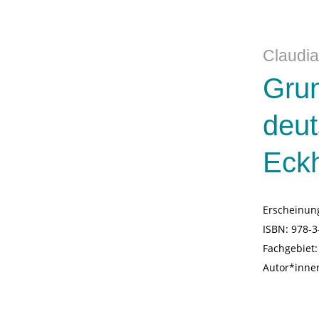
Claudia
Grun
deut
Eckh
Erscheinun
ISBN:
978-3
Fachgebiet
Autor*inne