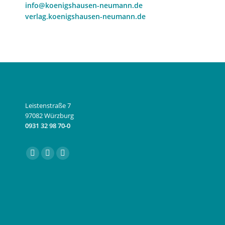
info@koenigshausen-neumann.de
verlag.koenigshausen-neumann.de
Leistenstraße 7
97082 Würzburg
0931 32 98 70-0
Finden Sie uns auf:
Facebook
Instagram
E-
page
page
Mail
opens
opens
page
in
in
opens
new
new
in
window
window
new