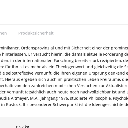
nnen
Produktsicherheit
minikaner, Ordensprovinzial und mit Sicherheit einer der prominen
hinterlassen. Er versucht hierin, die damals aktuelle Forderung d
n den, in der internationalen Forschung bereits stark rezipierten,
für ihn ist es mehr als ein Theologenwort und gleichzeitig die Se
 selbstreflexive Vernunft, die ihren eigenen Ursprung denkend er
. Hieraus ergeben sich auch im praktischen Leben Freiräume, di
 oberhalb von den zahlreichen modischen Versuchen zur Aktualisieru
er Vernunft tatsächlich auch heute noch nachvollziehbar ist und
dia Altmeyer, M.A., Jahrgang 1976, studierte Philosophie, Psychol
in Rostock. Ihr besonderer Schwerpunkt ist die Ideengeschichte d
0,57 kg