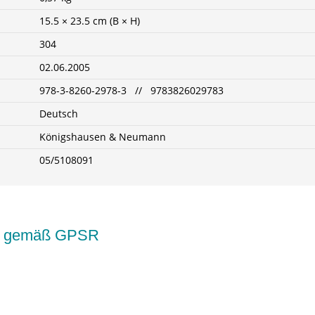
15.5 × 23.5 cm (B × H)
304
02.06.2005
978-3-8260-2978-3 // 9783826029783
Deutsch
Königshausen & Neumann
05/5108091
kte gemäß GPSR