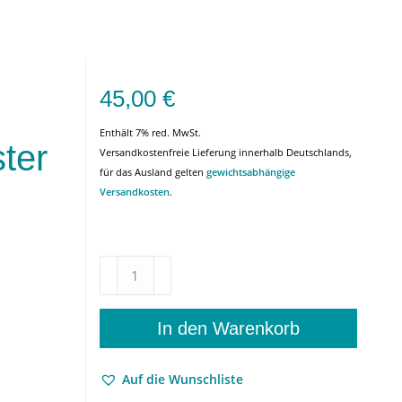
45,00
€
Enthält 7% red. MwSt.
ter
Versandkostenfreie Lieferung innerhalb Deutschlands,
für das Ausland gelten
gewichtsabhängige
Versandkosten
.
Grund
und
Erkennen
in
In den Warenkorb
den
deutschen
Auf die Wunschliste
Predigten