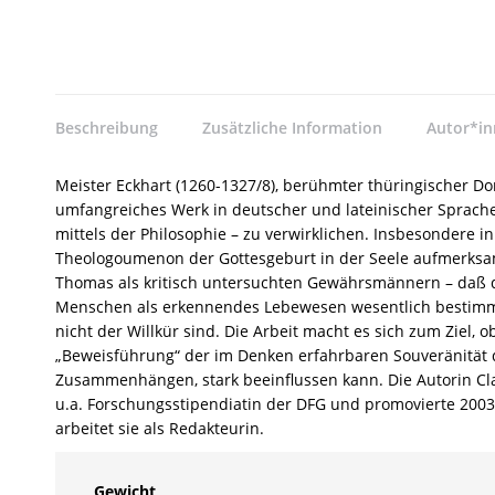
Beschreibung
Zusätzliche Information
Autor*i
Meister Eckhart (1260-1327/8), berühmter thüringischer Do
umfangreiches Werk in deutscher und lateinischer Sprache 
mittels der Philosophie – zu verwirklichen. Insbesondere i
Theologoumenon der Gottesgeburt in der Seele aufmerksam: 
Thomas als kritisch untersuchten Gewährsmännern – daß die
Menschen als erkennendes Lebewesen wesentlich bestimmt
nicht der Willkür sind. Die Arbeit macht es sich zum Ziel,
„Beweisführung“ der im Denken erfahrbaren Souveränität d
Zusammenhängen, stark beeinflussen kann. Die Autorin Clau
u.a. Forschungsstipendiatin der DFG und promovierte 2003 
arbeitet sie als Redakteurin.
Gewicht