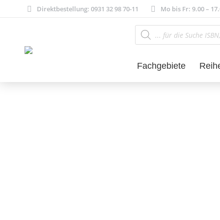
Direktbestellung: 0931 32 98 70-11
Mo bis Fr: 9.00 – 17
Products
search
Fachgebiete
Reih
Philosophie