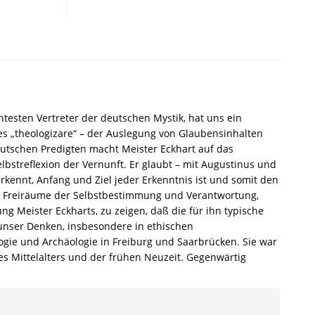
von
Meister
Eckhart
–
Claudia
Altmeyer
–
ISBN
testen Vertreter der deutschen Mystik, hat uns ein
9783826029783
es „theologizare“ – der Auslegung von Glaubensinhalten
/
 deutschen Predigten macht Meister Eckhart auf das
978-
lbstreflexion der Vernunft. Er glaubt – mit Augustinus und
3-
kennt, Anfang und Ziel jeder Erkenntnis ist und somit den
8260-
e Freiräume der Selbstbestimmung und Verantwortung,
2978-
ng Meister Eckharts, zu zeigen, daß die für ihn typische
3
 unser Denken, insbesondere in ethischen
/
ogie und Archäologie in Freiburg und Saarbrücken. Sie war
978-
es Mittelalters und der frühen Neuzeit. Gegenwärtig
3-
82-
602978-
3