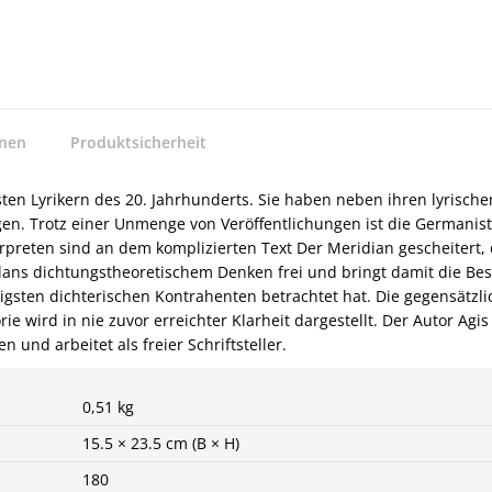
nnen
Produktsicherheit
ten Lyrikern des 20. Jahrhunderts. Sie haben neben ihren lyrisc
agen. Trotz einer Unmenge von Veröffentlichungen ist die Germanis
preten sind an dem komplizierten Text Der Meridian gescheitert, d
lans dichtungstheoretischem Denken frei und bringt damit die Besc
igsten dichterischen Kontrahenten betrachtet hat. Die gegensätzl
wird in nie zuvor erreichter Klarheit dargestellt. Der Autor Agis S
n und arbeitet als freier Schriftsteller.
0,51 kg
15.5 × 23.5 cm (B × H)
180