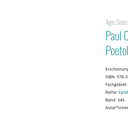
Agis Sider
Paul 
Poeto
Erscheinun
ISBN:
978-3
Fachgebiet
Reihe:
Epis
Band: 545
Autor*inne