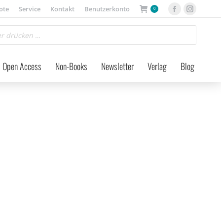
ote
Service
Kontakt
Benutzerkonto
0
Facebook
Instagra
page
page
opens
opens
in
in
Open Access
Non-Books
Newsletter
Verlag
Blog
new
new
window
window