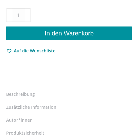
Über
den
Neuen
Stern
In den Warenkorb
im
Fuß
Auf die Wunschliste
des
Schlangenträgers
–
Johannes
Kepler,
Eberhard
Knobloch,
Beschreibung
Otto
Schönberger
Zusätzliche Information
(Übers.),
Eva
Autor*innen
Schönberger
Produktsicherheit
(Übers.),