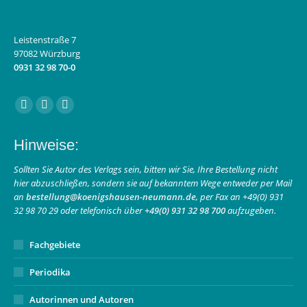
Leistenstraße 7
97082 Würzburg
0931 32 98 70-0
Finden Sie uns auf:
Facebook
Instagram
E-
page
page
Mail
Hinweise:
opens
opens
page
in
in
opens
Sollten Sie Autor des Verlags sein, bitten wir Sie, Ihre Bestellung nicht
hier abzuschließen, sondern sie auf bekanntem Wege entweder per Mail
new
new
in
an
bestellung@koenigshausen-neumann.de
, per Fax an +49(0) 931
window
window
new
32 98 70 29 oder telefonisch über
+49(0) 931 32 98 700
aufzugeben.
window
Fachgebiete
Periodika
Autorinnen und Autoren