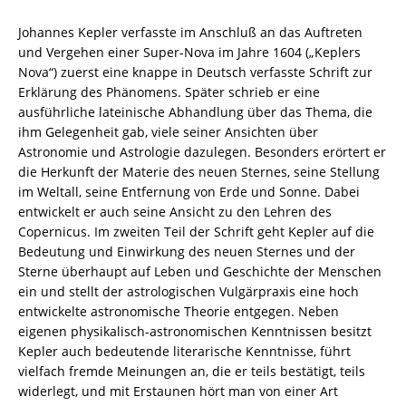
Eberhard
Knobloch
Johannes Kepler verfasste im Anschluß an das Auftreten
(Übers.)
und Vergehen einer Super-Nova im Jahre 1604 („Keplers
–
Nova“) zuerst eine knappe in Deutsch verfasste Schrift zur
ISBN
Erklärung des Phänomens. Später schrieb er eine
9783826031397
ausführliche lateinische Abhandlung über das Thema, die
/
ihm Gelegenheit gab, viele seiner Ansichten über
978-
Astronomie und Astrologie dazulegen. Besonders erörtert er
3-
die Herkunft der Materie des neuen Sternes, seine Stellung
8260-
im Weltall, seine Entfernung von Erde und Sonne. Dabei
3139-
entwickelt er auch seine Ansicht zu den Lehren des
7
Copernicus. Im zweiten Teil der Schrift geht Kepler auf die
/
Bedeutung und Einwirkung des neuen Sternes und der
978-
Sterne überhaupt auf Leben und Geschichte der Menschen
3-
ein und stellt der astrologischen Vulgärpraxis eine hoch
82-
entwickelte astronomische Theorie entgegen. Neben
603139-
eigenen physikalisch-astronomischen Kenntnissen besitzt
7
Kepler auch bedeutende literarische Kenntnisse, führt
Menge
vielfach fremde Meinungen an, die er teils bestätigt, teils
widerlegt, und mit Erstaunen hört man von einer Art