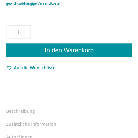
gewichtsabhängige Versandkosten
.
Die
Philosophie
Shaftesburys
im
In den Warenkorb
Gefüge
der
Auf die Wunschliste
mundanen
Vernunft
der
frühen
Neuzeit
–
Ludwig
Beschreibung
von
Bar
Zusätzliche Information
–
ISBN
Autor*innen