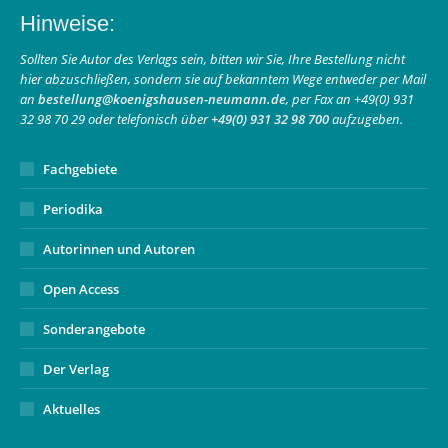
page
page
Mail
Hinweise:
opens
opens
page
in
in
opens
Sollten Sie Autor des Verlags sein, bitten wir Sie, Ihre Bestellung nicht
hier abzuschließen, sondern sie auf bekanntem Wege entweder per Mail
new
new
in
an
bestellung@koenigshausen-neumann.de
, per Fax an +49(0) 931
window
window
new
32 98 70 29 oder telefonisch über
+49(0) 931 32 98 700
aufzugeben.
window
Fachgebiete
Periodika
Autorinnen und Autoren
Open Access
Sonderangebote
Der Verlag
Aktuelles