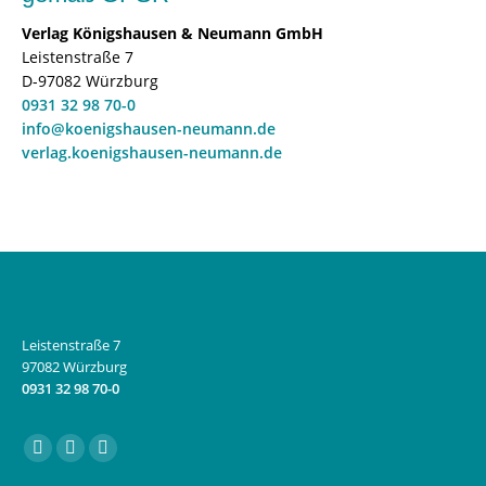
Verlag Königshausen & Neumann GmbH
Leistenstraße 7
D-97082 Würzburg
0931 32 98 70-0
info@koenigshausen-neumann.de
verlag.koenigshausen-neumann.de
Leistenstraße 7
97082 Würzburg
0931 32 98 70-0
Finden Sie uns auf:
Facebook
Instagram
E-