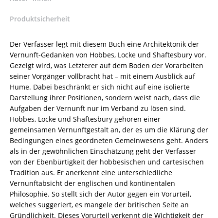
9783826033735
Produktsicherheit
/
978-
3-
Der Verfasser legt mit diesem Buch eine Architektonik der
8260-
Vernunft-Gedanken von Hobbes, Locke und Shaftesbury vor.
3373-
Gezeigt wird, was Letzterer auf dem Boden der Vorarbeiten
5
seiner Vorgänger vollbracht hat – mit einem Ausblick auf
/
Hume. Dabei beschränkt er sich nicht auf eine isolierte
978-
Darstellung ihrer Positionen, sondern weist nach, dass die
3-
Aufgaben der Vernunft nur im Verband zu lösen sind.
82-
Hobbes, Locke und Shaftesbury gehören einer
603373-
gemeinsamen Vernunftgestalt an, der es um die Klärung der
5
Bedingungen eines geordneten Gemeinwesens geht. Anders
Menge
als in der gewöhnlichen Einschätzung geht der Verfasser
von der Ebenbürtigkeit der hobbesischen und cartesischen
Tradition aus. Er anerkennt eine unterschiedliche
Vernunftabsicht der englischen und kontinentalen
Philosophie. So stellt sich der Autor gegen ein Vorurteil,
welches suggeriert, es mangele der britischen Seite an
Gründlichkeit. Dieses Vorurteil verkennt die Wichtigkeit der