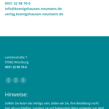
0931 32 98 70-0
info@koenigshausen-neumann.de
verlag.koenigshausen-neumann.de
Leistenstraße 7
97082 Würzburg
0931 32 98 70-0
Finden Sie uns auf:
Facebook
Instagram
E-
page
page
Mail
Hinweise:
opens
opens
page
in
in
opens
Sollten Sie Autor des Verlags sein, bitten wir Sie, Ihre Bestellung nicht
hier abzuschließen, sondern sie auf bekanntem Wege entweder per Mail
new
new
in