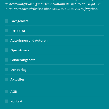
an
bestellung@koenigshausen-neumann.de
, per Fax an +49(0) 931
window
window
new
32 98 70 29 oder telefonisch über
+49(0) 931 32 98 700
aufzugeben.
window
Fachgebiete
Periodika
Autorinnen und Autoren
Open Access
Sonderangebote
Der Verlag
Aktuelles
AGB
Kontakt