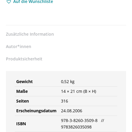
Auf die Wunschliste
Zusätzliche Information
Autor*innen
Produktsicherheit
Gewicht
0,52 kg
Maße
14 × 21 cm (B × H)
Seiten
316
Erscheinungsdatum
24.08.2006
978-3-8260-3509-8 //
ISBN
9783826035098