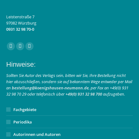
Leistenstraße 7
97082 Würzburg
0931 32 98 70-0
Finden Sie uns auf:
Facebook
Instagram
E-
page
page
Mail
Hinweise:
opens
opens
page
in
in
opens
Sollten Sie Autor des Verlags sein, bitten wir Sie, Ihre Bestellung nicht
hier abzuschließen, sondern sie auf bekanntem Wege entweder per Mail
new
new
in
an
bestellung@koenigshausen-neumann.de
, per Fax an +49(0) 931
window
window
new
32 98 70 29 oder telefonisch über
+49(0) 931 32 98 700
aufzugeben.
window
Fachgebiete
Periodika
Autorinnen und Autoren