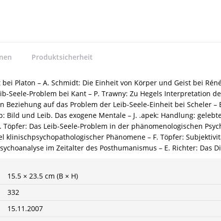
nnen
Produktsicherheit
t bei Platon – A. Schmidt: Die Einheit von Körper und Geist bei Rén
Seele-Problem bei Kant – P. Trawny: Zu Hegels Interpretation des 
 Beziehung auf das Problem der Leib-Seele-Einheit bei Scheler –
pp: Bild und Leib. Das exogene Mentale – J. .apek: Handlung: gelebte
. Töpfer: Das Leib-Seele-Problem in der phänomenologischen Psych
 klinischpsychopathologischer Phänomene – F. Töpfer: Subjektivität
sychoanalyse im Zeitalter des Posthumanismus – E. Richter: Das
15.5 × 23.5 cm (B × H)
332
15.11.2007