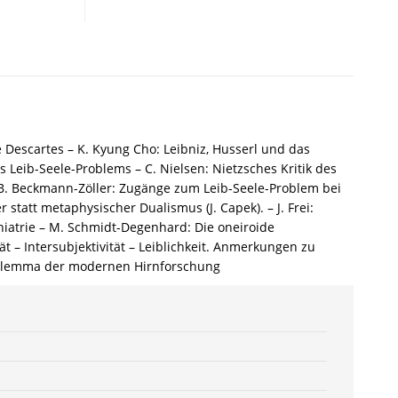
–
Cathrin
Nielsen
(Hrsg.),
Michael
Steinmann
(Hrsg.),
Frank
é Descartes – K. Kyung Cho: Leibniz, Husserl und das
Töpfer
Leib-Seele-Problems – C. Nielsen: Nietzsches Kritik des
(Hrsg.)
 B. Beckmann-Zöller: Zugänge zum Leib-Seele-Problem bei
–
r statt metaphysischer Dualismus (J. Capek). – J. Frei:
ISBN
iatrie – M. Schmidt-Degenhard: Die oneiroide
9783826037085
 – Intersubjektivität – Leiblichkeit. Anmerkungen zu
/
 Dilemma der modernen Hirnforschung
978-
3-
8260-
3708-
5
/
978-