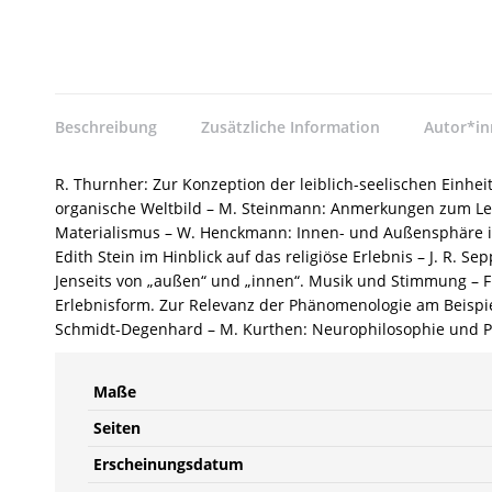
Beschreibung
Zusätzliche Information
Autor*i
R. Thurnher: Zur Konzeption der leiblich-seelischen Einhei
organische Weltbild – M. Steinmann: Anmerkungen zum Leib-
Materialismus – W. Henckmann: Innen- und Außensphäre in
Edith Stein im Hinblick auf das religiöse Erlebnis – J. R. Se
Jenseits von „außen“ und „innen“. Musik und Stimmung – F
Erlebnisform. Zur Relevanz der Phänomenologie am Beispiel
Schmidt-Degenhard – M. Kurthen: Neurophilosophie und P
Maße
Seiten
Erscheinungsdatum