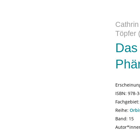
Cathrin
Töpfer 
Das 
Phä
Erscheinun
ISBN:
978-3
Fachgebiet
Reihe:
Orbi
Band: 15
Autor*inne