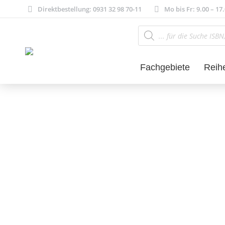
Direktbestellung: 0931 32 98 70-11
Mo bis Fr: 9.00 – 17
Products
search
Fachgebiete
Reih
Philosophie