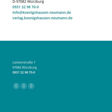
D-97082 Würzburg
0931 32 98 70-0
info@koenigshausen-neumann.de
verlag.koenigshausen-neumann.de
Leistenstraße 7
97082 Würzburg
0931 32 98 70-0
Finden Sie uns auf:
Facebook
Instagram
E-
page
page
Mail
opens
opens
page
in
in
opens