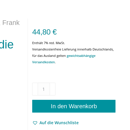
, Frank
44,80
€
die
Enthält 7% red. MwSt.
Versandkostenfreie Lieferung innerhalb Deutschlands,
für das Ausland gelten
gewichtsabhängige
Versandkosten
.
Das
Leib-
Seele-
Problem
In den Warenkorb
und
die
Auf die Wunschliste
Phänomenologie