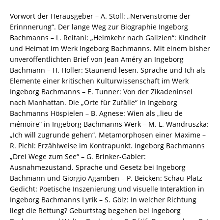
ISBN
9783826037115
Vorwort der Herausgeber – A. Stoll: „Nervenströme der
/
Erinnnerung“. Der lange Weg zur Biographie Ingeborg
978-
Bachmanns – L. Reitani: „Heimkehr nach Galizien“: Kindheit
3-
und Heimat im Werk Ingeborg Bachmanns. Mit einem bisher
8260-
unveröffentlichten Brief von Jean Améry an Ingeborg
3711-
Bachmann – H. Höller: Staunend lesen. Sprache und Ich als
5
Elemente einer kritischen Kulturwissenschaft im Werk
/
Ingeborg Bachmanns – E. Tunner: Von der Zikadeninsel
978-
nach Manhattan. Die „Orte für Zufälle“ in Ingeborg
3-
Bachmanns Höspielen – B. Agnese: Wien als „lieu de
82-
mémoire“ in Ingeborg Bachmanns Werk – M. L. Wandruszka:
603711-
„Ich will zugrunde gehen“. Metamorphosen einer Maxime –
5
R. Pichl: Erzählweise im Kontrapunkt. Ingeborg Bachmanns
Menge
„Drei Wege zum See“ – G. Brinker-Gabler:
Ausnahmezustand. Sprache und Gesetz bei Ingeborg
Bachmann und Giorgio Agamben – P. Beicken: Schau-Platz
Gedicht: Poetische Inszenierung und visuelle Interaktion in
Ingeborg Bachmanns Lyrik – S. Gölz: In welcher Richtung
liegt die Rettung? Geburtstag begehen bei Ingeborg