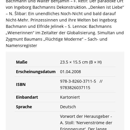
Bachmann und Walter Benjamin – F. Rétif: Der paradoxe Ort
von Ingeborg Bachmanns Dekonstruktion. „Denken ist Liebe“
– N. Šlibar: Ein unendliches Noch-Nicht und bald darauf
Nicht-Mehr. Prinzessinnen und ihre Welten bei Ingeborg
Bachmann und Elfride Jelinek – S. Lennox: Bachmanns
„Wienerinnen“ im Zeitalter der Globalisierung. Simultan und
Zygmunt Baumans „Flüchtige Moderne“ – Sach- und
Namensregister
Maße
23.5 × 15.5 cm (B × H)
Erscheinungsdatum
01.04.2008
978-3-8260-3711-5 //
ISBN
9783826037115
Einbandart
Kartoniert
Sprache
Deutsch
Vorwort der Herausgeber -
A. Stoll: 'Nervenströme der
Erinnnerung'. Der lange