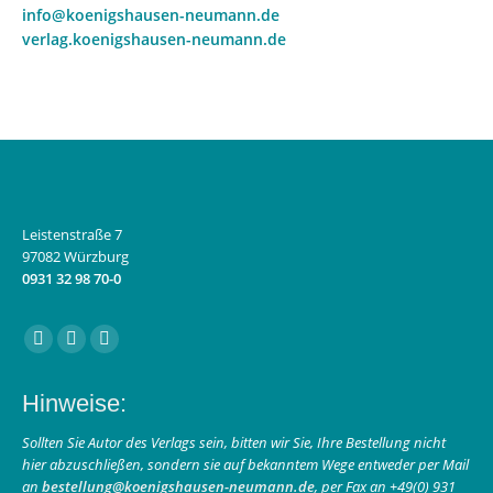
info@koenigshausen-neumann.de
verlag.koenigshausen-neumann.de
Leistenstraße 7
97082 Würzburg
0931 32 98 70-0
Finden Sie uns auf:
Facebook
Instagram
E-
page
page
Mail
Hinweise:
opens
opens
page
in
in
opens
Sollten Sie Autor des Verlags sein, bitten wir Sie, Ihre Bestellung nicht
hier abzuschließen, sondern sie auf bekanntem Wege entweder per Mail
new
new
in
an
bestellung@koenigshausen-neumann.de
, per Fax an +49(0) 931