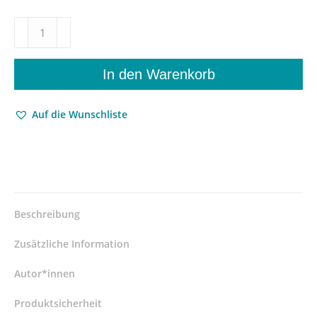
Topographien
einer
Künstlerpersönlichkeit
–
In den Warenkorb
Neue
Annäherungen
Auf die Wunschliste
an
das
Werk
Ingeborg
Bachmanns
–
Barbara
Beschreibung
Agnese
(Hrsg.),
Zusätzliche Information
Robert
Pichl
Autor*innen
(Hrsg.)
Produktsicherheit
–