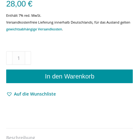
28,00
€
Enthält 7% red. MwSt.
Versandkostenfreie Lieferung innerhalb Deutschlands, für das Ausland gelten
gewichtsabhängige Versandkosten
.
Wagnerspectrum
–
Schwerpunkt
Wagner
In den Warenkorb
und
das
Auf die Wunschliste
Komische
–
Udo
Bermbach
(Hrsg.),
Dieter
Borschmeyer
Beschreibung