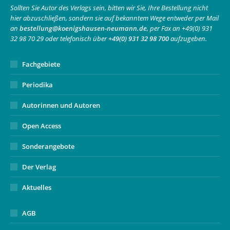
in
in
opens
Sollten Sie Autor des Verlags sein, bitten wir Sie, Ihre Bestellung nicht
hier abzuschließen, sondern sie auf bekanntem Wege entweder per Mail
new
new
in
an
bestellung@koenigshausen-neumann.de
, per Fax an +49(0) 931
window
window
new
32 98 70 29 oder telefonisch über
+49(0) 931 32 98 700
aufzugeben.
window
Fachgebiete
Periodika
Autorinnen und Autoren
Open Access
Sonderangebote
Der Verlag
Aktuelles
AGB