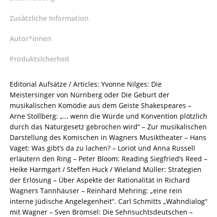
(Hrsg.),
Hermann
Zusätzliche Information
Danuser
(Hrsg.),
Autor*innen
Sven
Produktsicherheit
Friedrich
(Hrsg.),
Ulrike
Editorial Aufsätze / Articles: Yvonne Nilges: Die
Kienzle
Meistersinger von Nürnberg oder Die Geburt der
(Hrsg.),
musikalischen Komödie aus dem Geiste Shakespeares –
Hans
Arne Stollberg: „… wenn die Würde und Konvention plötzlich
R.
durch das Naturgesetz gebrochen wird“ – Zur musikalischen
Vaget
Darstellung des Komischen in Wagners Musiktheater – Hans
(Hrsg.)
Vaget: Was gibt’s da zu lachen? – Loriot und Anna Russell
–
erläutern den Ring – Peter Bloom: Reading Siegfried’s Reed –
ISBN
Heike Harmgart / Steffen Huck / Wieland Müller: Strategien
9783826037146
der Erlösung – Über Aspekte der Rationalität in Richard
/
Wagners Tannhäuser – Reinhard Mehring: „eine rein
978-
interne jüdische Angelegenheit“. Carl Schmitts „Wahndialog“
3-
mit Wagner – Sven Brömsel: Die Sehnsuchtsdeutschen –