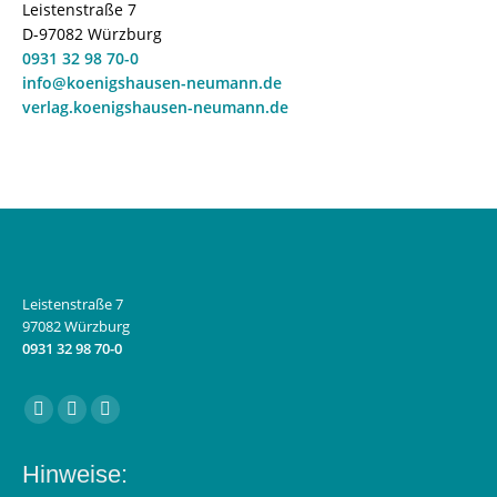
Leistenstraße 7
D-97082 Würzburg
0931 32 98 70-0
info@koenigshausen-neumann.de
verlag.koenigshausen-neumann.de
Leistenstraße 7
97082 Würzburg
0931 32 98 70-0
Finden Sie uns auf:
Facebook
Instagram
E-
page
page
Mail
Hinweise:
opens
opens
page