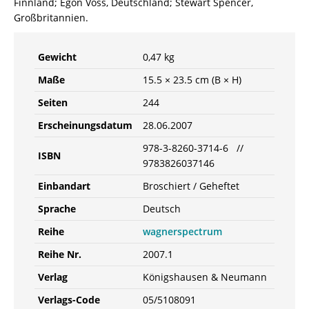
Finnland; Egon Voss, Deutschland; Stewart Spencer,
Großbritannien.
Gewicht
0,47 kg
Maße
15.5 × 23.5 cm (B × H)
Seiten
244
Erscheinungsdatum
28.06.2007
978-3-8260-3714-6 //
ISBN
9783826037146
Einbandart
Broschiert / Geheftet
Sprache
Deutsch
Reihe
wagnerspectrum
Reihe Nr.
2007.1
Verlag
Königshausen & Neumann
Verlags-Code
05/5108091