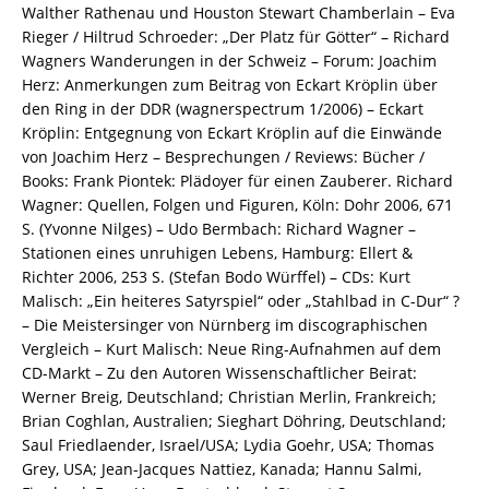
8260-
Walther Rathenau und Houston Stewart Chamberlain – Eva
3714-
Rieger / Hiltrud Schroeder: „Der Platz für Götter“ – Richard
6
Wagners Wanderungen in der Schweiz – Forum: Joachim
/
Herz: Anmerkungen zum Beitrag von Eckart Kröplin über
978-
den Ring in der DDR (wagnerspectrum 1/2006) – Eckart
3-
Kröplin: Entgegnung von Eckart Kröplin auf die Einwände
82-
von Joachim Herz – Besprechungen / Reviews: Bücher /
603714-
Books: Frank Piontek: Plädoyer für einen Zauberer. Richard
6
Wagner: Quellen, Folgen und Figuren, Köln: Dohr 2006, 671
Menge
S. (Yvonne Nilges) – Udo Bermbach: Richard Wagner –
Stationen eines unruhigen Lebens, Hamburg: Ellert &
Richter 2006, 253 S. (Stefan Bodo Würffel) – CDs: Kurt
Malisch: „Ein heiteres Satyrspiel“ oder „Stahlbad in C-Dur“ ?
– Die Meistersinger von Nürnberg im discographischen
Vergleich – Kurt Malisch: Neue Ring-Aufnahmen auf dem
CD-Markt – Zu den Autoren Wissenschaftlicher Beirat:
Werner Breig, Deutschland; Christian Merlin, Frankreich;
Brian Coghlan, Australien; Sieghart Döhring, Deutschland;
Saul Friedlaender, Israel/USA; Lydia Goehr, USA; Thomas
Grey, USA; Jean-Jacques Nattiez, Kanada; Hannu Salmi,