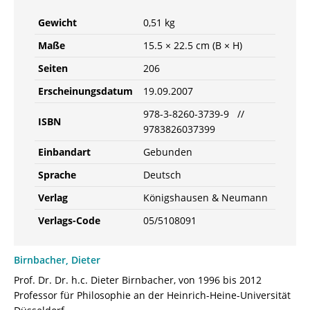
978-
Gewicht
0,51 kg
3-
82-
Maße
15.5 × 22.5 cm (B × H)
603739-
Seiten
206
9
Menge
Erscheinungsdatum
19.09.2007
978-3-8260-3739-9 //
ISBN
9783826037399
Einbandart
Gebunden
Sprache
Deutsch
Verlag
Königshausen & Neumann
Verlags-Code
05/5108091
Birnbacher, Dieter
Prof. Dr. Dr. h.c. Dieter Birnbacher, von 1996 bis 2012
Professor für Philosophie an der Heinrich-Heine-Universität