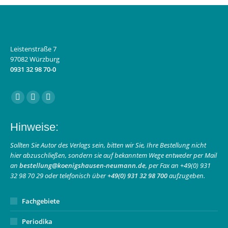
Leistenstraße 7
97082 Würzburg
0931 32 98 70-0
Finden Sie uns auf:
Facebook
Instagram
E-
page
page
Mail
Hinweise:
opens
opens
page
in
in
opens
Sollten Sie Autor des Verlags sein, bitten wir Sie, Ihre Bestellung nicht
hier abzuschließen, sondern sie auf bekanntem Wege entweder per Mail
new
new
in
an
bestellung@koenigshausen-neumann.de
, per Fax an +49(0) 931
window
window
new
32 98 70 29 oder telefonisch über
+49(0) 931 32 98 700
aufzugeben.
window
Fachgebiete
Periodika