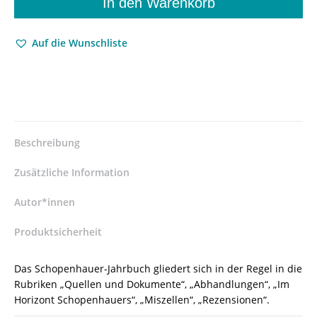
In den Warenkorb
das
Jahr
Auf die Wunschliste
2007
–
Matthias
Kossler
(Hrsg.),
Dieter
Birnbacher
Beschreibung
(Hrsg.)
–
Zusätzliche Information
ISBN
9783826037399
Autor*innen
/
Produktsicherheit
978-
3-
8260-
Das Schopenhauer-Jahrbuch gliedert sich in der Regel in die
3739-
Rubriken „Quellen und Dokumente“, „Abhandlungen“, „Im
9
Horizont Schopenhauers“, „Miszellen“, „Rezensionen“.
/