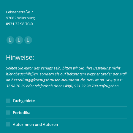
Leistenstraße 7
97082 Würzburg
0931 32 98 70-0
Finden Sie uns auf:
Facebook
Instagram
E-
page
page
Mail
Hinweise:
opens
opens
page
in
in
opens
Sollten Sie Autor des Verlags sein, bitten wir Sie, Ihre Bestellung nicht
hier abzuschließen, sondern sie auf bekanntem Wege entweder per Mail
new
new
in
an
bestellung@koenigshausen-neumann.de
, per Fax an +49(0) 931
window
window
new
32 98 70 29 oder telefonisch über
+49(0) 931 32 98 700
aufzugeben.
window
Fachgebiete
Periodika
Autorinnen und Autoren