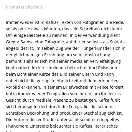
ISBN
Produktsicherheit
9783826038785
/
978-
Immer wieder ist in Kafkas Texten von Fotografien die Rede,
3-
so als ob sie etwas könnten, das sein Schreiben nicht kann.
8260-
Um einige Beispiele zu nennen: In der Verwandlung sieht
3878-
Gregor Samsa eine Fotografie, auf der er selbst – als Soldat –
5
abgebildet ist. Im selben Zug wie der Hungerkünstler sich in
/
der gleichnamigen Erzählung um seine Auslöschung
978-
bemüht, sieht er sich mit seiner medialen Vervielfältigung
3-
konfrontiert. Im Verschollenen betrachtet Karl Roßmann
82-
beim Licht einer Kerze das Bild seiner Eltern und kann
603878-
dabei nicht die geringste Ähnlichkeit mit dem erinnerten
5
Vorbild erkennen. In seinem Briefwechsel mit Felice fordert
Menge
Kafka immer wieder Fotografien von ihr ein, um ihr ‚leeres
Gesicht‘ durch mediale Präsenz zu bestätigen. Kafka fühlt
sich herausgefordert durch die Fotografie, die seinem
Schreiben Bedrohung und produktiver Stachel zugleich ist.
Die Autorin dieser Studie untersucht somit ein doppeltes
Phänomen: Einerseits beleuchtet sie Kafkas literarisches