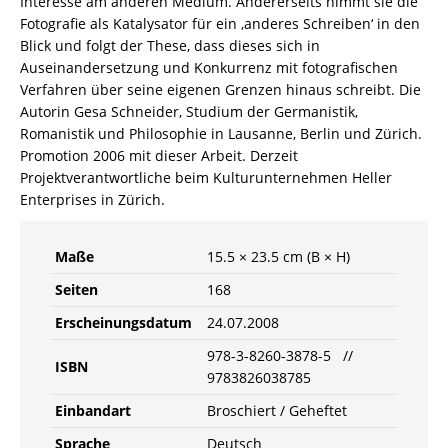
Interesse am anderen Medium. Andererseits nimmt sie die
Fotografie als Katalysator für ein ‚anderes Schreiben‘ in den
Blick und folgt der These, dass dieses sich in
Auseinandersetzung und Konkurrenz mit fotografischen
Verfahren über seine eigenen Grenzen hinaus schreibt. Die
Autorin Gesa Schneider, Studium der Germanistik,
Romanistik und Philosophie in Lausanne, Berlin und Zürich.
Promotion 2006 mit dieser Arbeit. Derzeit
Projektverantwortliche beim Kulturunternehmen Heller
Enterprises in Zürich.
Maße
15.5 × 23.5 cm (B × H)
Seiten
168
Erscheinungsdatum
24.07.2008
978-3-8260-3878-5 //
ISBN
9783826038785
Einbandart
Broschiert / Geheftet
Sprache
Deutsch