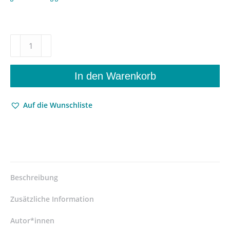
Das
Andere
schreiben
–
In den Warenkorb
Kafkas
fotografische
Auf die Wunschliste
Poetik
–
Gesa
Schneider,
Oliver
Jahraus
(Hrsg.),
Beschreibung
Stefan
Neuhaus
Zusätzliche Information
(Hrsg.)
–
Autor*innen