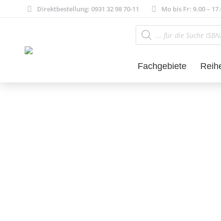
Direktbestellung: 0931 32 98 70-11
Mo bis Fr: 9.00 – 17
Products
search
Fachgebiete
Reih
Literatur- und 