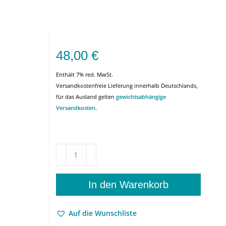
48,00
€
Enthält 7% red. MwSt.
Versandkostenfreie Lieferung innerhalb Deutschlands,
für das Ausland gelten
gewichtsabhängige
Versandkosten
.
Schiller
und
die
Antike
In den Warenkorb
–
Paolo
Auf die Wunschliste
Chiarini