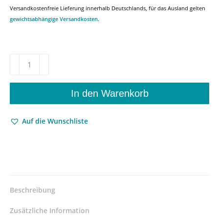
Versandkostenfreie Lieferung innerhalb Deutschlands, für das Ausland gelten
gewichtsabhängige Versandkosten
.
Otto
Friedrich
Bollnow:
Schriften
In den Warenkorb
–
Studienausgabe
Auf die Wunschliste
in
12
Bänden.
Band
1:
Das
Wesen
Beschreibung
der
Stimmungen
Zusätzliche Information