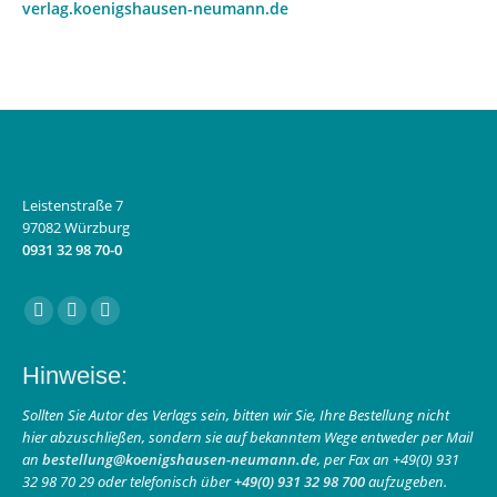
verlag.koenigshausen-neumann.de
Leistenstraße 7
97082 Würzburg
0931 32 98 70-0
Finden Sie uns auf:
Facebook
Instagram
E-
page
page
Mail
Hinweise:
opens
opens
page
in
in
opens
Sollten Sie Autor des Verlags sein, bitten wir Sie, Ihre Bestellung nicht
hier abzuschließen, sondern sie auf bekanntem Wege entweder per Mail
new
new
in
an
bestellung@koenigshausen-neumann.de
, per Fax an +49(0) 931
window
window
new
32 98 70 29 oder telefonisch über
+49(0) 931 32 98 700
aufzugeben.
window