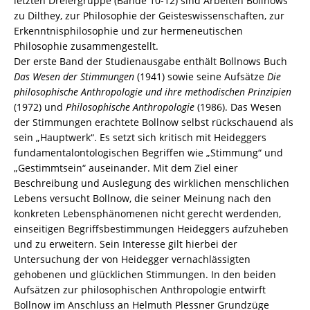
letzten Dreiergruppe (Bände 10-12) sind Arbeiten Bollnows
8260-
zu Dilthey, zur Philosophie der Geisteswissenschaften, zur
3930-
Erkenntnisphilosophie und zur hermeneutischen
0
Philosophie zusammengestellt.
/
Der erste Band der Studienausgabe enthält Bollnows Buch
978-
Das Wesen der Stimmungen
(1941) sowie seine Aufsätze
Die
3-
philosophische Anthropologie und ihre methodischen Prinzipien
82-
(1972) und
Philosophische Anthropologie
(1986). Das Wesen
603930-
der Stimmungen erachtete Bollnow selbst rückschauend als
0
sein „Hauptwerk“. Es setzt sich kritisch mit Heideggers
Menge
fundamentalontologischen Begriffen wie „Stimmung“ und
„Gestimmtsein“ auseinander. Mit dem Ziel einer
Beschreibung und Auslegung des wirklichen menschlichen
Lebens versucht Bollnow, die seiner Meinung nach den
konkreten Lebensphänomenen nicht gerecht werdenden,
einseitigen Begriffsbestimmungen Heideggers aufzuheben
und zu erweitern. Sein Interesse gilt hierbei der
Untersuchung der von Heidegger vernachlässigten
gehobenen und glücklichen Stimmungen. In den beiden
Aufsätzen zur philosophischen Anthropologie entwirft
Bollnow im Anschluss an Helmuth Plessner Grundzüge