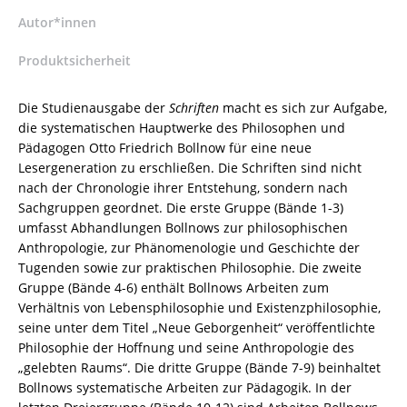
–
Ursula
Autor*innen
Boelhauve
Produktsicherheit
(Hrsg.),
Gudrun
Kühne-
Die Studienausgabe der
Schriften
macht es sich zur Aufgabe,
Bertram
die systematischen Hauptwerke des Philosophen und
(Hrsg.),
Pädagogen Otto Friedrich Bollnow für eine neue
Hans-
Lesergeneration zu erschließen. Die Schriften sind nicht
Ulrich
nach der Chronologie ihrer Entstehung, sondern nach
Lessing
Sachgruppen geordnet. Die erste Gruppe (Bände 1-3)
(Hrsg.),
umfasst Abhandlungen Bollnows zur philosophischen
Frithjof
Anthropologie, zur Phänomenologie und Geschichte der
Rodi
Tugenden sowie zur praktischen Philosophie. Die zweite
(Hrsg.)
Gruppe (Bände 4-6) enthält Bollnows Arbeiten zum
–
Verhältnis von Lebensphilosophie und Existenzphilosophie,
ISBN
seine unter dem Titel „Neue Geborgenheit“ veröffentlichte
9783826039300
Philosophie der Hoffnung und seine Anthropologie des
/
„gelebten Raums“. Die dritte Gruppe (Bände 7-9) beinhaltet
978-
Bollnows systematische Arbeiten zur Pädagogik. In der
3-