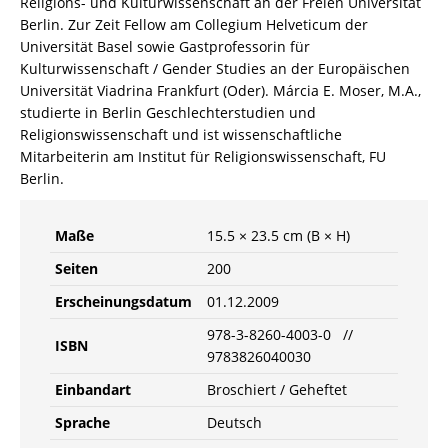
Religions- und Kulturwissenschaft an der Freien Universität
Berlin. Zur Zeit Fellow am Collegium Helveticum der
Universität Basel sowie Gastprofessorin für
Kulturwissenschaft / Gender Studies an der Europäischen
Universität Viadrina Frankfurt (Oder). Márcia E. Moser, M.A.,
studierte in Berlin Geschlechterstudien und
Religionswissenschaft und ist wissenschaftliche
Mitarbeiterin am Institut für Religionswissenschaft, FU
Berlin.
Maße
15.5 × 23.5 cm (B × H)
Seiten
200
Erscheinungsdatum
01.12.2009
978-3-8260-4003-0 //
ISBN
9783826040030
Einbandart
Broschiert / Geheftet
Sprache
Deutsch