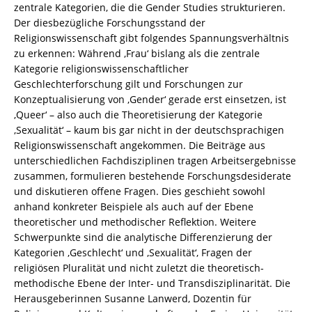
/
zentrale Kategorien, die die Gender Studies strukturieren.
978-
Der diesbezügliche Forschungsstand der
3-
Religionswissenschaft gibt folgendes Spannungsverhältnis
8260-
zu erkennen: Während ‚Frau‘ bislang als die zentrale
4003-
Kategorie religionswissenschaftlicher
0
Geschlechterforschung gilt und Forschungen zur
/
Konzeptualisierung von ‚Gender‘ gerade erst einsetzen, ist
978-
‚Queer‘ – also auch die Theoretisierung der Kategorie
3-
‚Sexualität‘ – kaum bis gar nicht in der deutschsprachigen
82-
Religionswissenschaft angekommen. Die Beiträge aus
604003-
unterschiedlichen Fachdisziplinen tragen Arbeitsergebnisse
0
zusammen, formulieren bestehende Forschungsdesiderate
Menge
und diskutieren offene Fragen. Dies geschieht sowohl
anhand konkreter Beispiele als auch auf der Ebene
theoretischer und methodischer Reflektion. Weitere
Schwerpunkte sind die analytische Differenzierung der
Kategorien ‚Geschlecht‘ und ‚Sexualität‘, Fragen der
religiösen Pluralität und nicht zuletzt die theoretisch-
methodische Ebene der Inter- und Transdisziplinarität. Die
Herausgeberinnen Susanne Lanwerd, Dozentin für