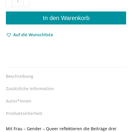
–
Gender
–
In den Warenkorb
Queer
–
Auf die Wunschliste
Gendertheoretische
Ansätze
in
der
Religionswissenschaft
–
Susanne
Beschreibung
Lanwerd
(Hrsg.),
Zusätzliche Information
Márcia
Moser
Autor*innen
(Hrsg.)
Produktsicherheit
–
ISBN
9783826040030
Mit Frau – Gender – Queer reflektieren die Beiträge drei