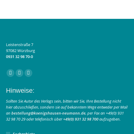
Leistenstraße 7
97082 Würzburg
0931 32 98 70-0
Finden Sie uns auf:
Facebook
Instagram
E-
page
page
Mail
Hinweise:
opens
opens
page
in
in
opens
Sollten Sie Autor des Verlags sein, bitten wir Sie, Ihre Bestellung nicht
hier abzuschließen, sondern sie auf bekanntem Wege entweder per Mail
new
new
in
an
bestellung@koenigshausen-neumann.de
, per Fax an +49(0) 931
window
window
new
32 98 70 29 oder telefonisch über
+49(0) 931 32 98 700
aufzugeben.
window