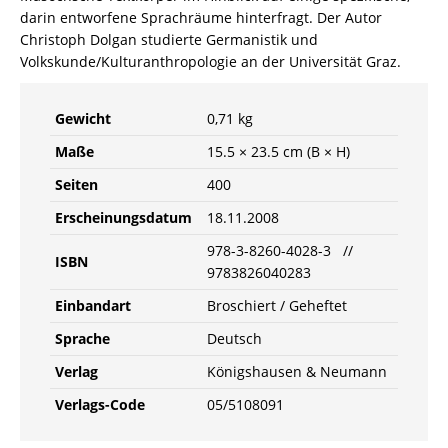
darin entworfene Sprachräume hinterfragt. Der Autor
Christoph Dolgan studierte Germanistik und
Volkskunde/Kulturanthropologie an der Universität Graz.
Gewicht
0,71 kg
Maße
15.5 × 23.5 cm (B × H)
Seiten
400
Erscheinungsdatum
18.11.2008
978-3-8260-4028-3 //
ISBN
9783826040283
Einbandart
Broschiert / Geheftet
Sprache
Deutsch
Verlag
Königshausen & Neumann
Verlags-Code
05/5108091