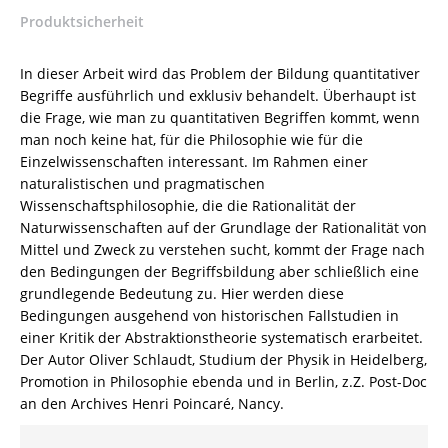
Naturwissenschaften
Produktsicherheit
–
Oliver
Schlaudt
In dieser Arbeit wird das Problem der Bildung quantitativer
–
Begriffe ausführlich und exklusiv behandelt. Überhaupt ist
ISBN
die Frage, wie man zu quantitativen Begriffen kommt, wenn
9783826041006
man noch keine hat, für die Philosophie wie für die
/
Einzelwissenschaften interessant. Im Rahmen einer
978-
naturalistischen und pragmatischen
3-
Wissenschaftsphilosophie, die die Rationalität der
8260-
Naturwissenschaften auf der Grundlage der Rationalität von
4100-
Mittel und Zweck zu verstehen sucht, kommt der Frage nach
6
den Bedingungen der Begriffsbildung aber schließlich eine
/
grundlegende Bedeutung zu. Hier werden diese
978-
Bedingungen ausgehend von historischen Fallstudien in
3-
einer Kritik der Abstraktionstheorie systematisch erarbeitet.
82-
Der Autor Oliver Schlaudt, Studium der Physik in Heidelberg,
604100-
Promotion in Philosophie ebenda und in Berlin, z.Z. Post-Doc
6
an den Archives Henri Poincaré, Nancy.
Menge