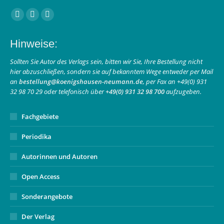
Finden Sie uns auf:
Facebook
Instagram
E-
page
page
Mail
Hinweise:
opens
opens
page
in
in
opens
Sollten Sie Autor des Verlags sein, bitten wir Sie, Ihre Bestellung nicht
hier abzuschließen, sondern sie auf bekanntem Wege entweder per Mail
new
new
in
an
bestellung@koenigshausen-neumann.de
, per Fax an +49(0) 931
window
window
new
32 98 70 29 oder telefonisch über
+49(0) 931 32 98 700
aufzugeben.
window
Fachgebiete
Periodika
Autorinnen und Autoren
Open Access
Sonderangebote
Der Verlag