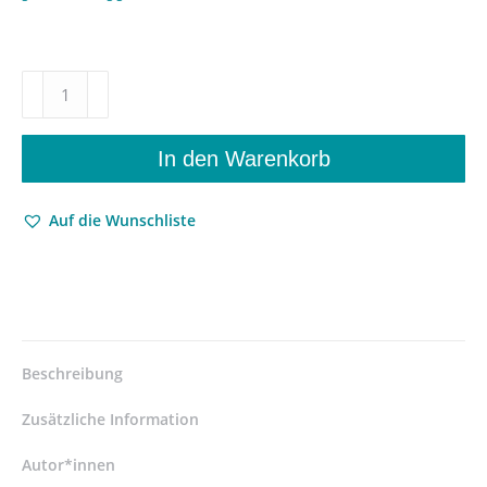
Messung
als
konkrete
Handlung
In den Warenkorb
–
Eine
Auf die Wunschliste
kritische
Untersuchung
über
die
Grundlagen
der
Bildung
Beschreibung
quantitativer
Begriffe
Zusätzliche Information
in
den
Autor*innen