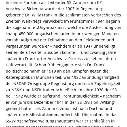
978-
In seiner Funktion als Leitender SS-Zahnarzt im KZ
3-
Auschwitz-Birkenau wurde der 1903 in Regensburg
82-
geborene Dr. Willy Frank in die schlimmsten Verbrechen des
604151-
Zweiten Weltkriegs verwickelt: Im Frühsommer 1944 begann
8
die sogenannte „Ungarnaktion“, welche die Auslöschung von
Menge
knapp 450 000 ungarischen Juden in nur wenigen Monaten
vorsah. Aufgrund der Teilnahme an den Selektionen und
Vergasungen wurde er – nachdem er ab 1947 unbehelligt
seinen Beruf weiter ausüben konnte – rund zwanzig Jahre
später im Frankfurter Auschwitz-Prozess zu sieben Jahren
Haft verurteilt. Schon früh engagierte sich Dr. Frank
politisch; so nahm er 1919 an den Kämpfen gegen die
Räterepublik in München teil, war 1922 Gründungsmitglied
der NSDAP-Ortsgruppe Regensburg und nach Zugehörigkeit
zu NSKK und NSFK trat er schließlich im Jahre 1936 der SS
bei. 1942 wurde er aufgrund Frontuntauglichkeit – nachdem
er von Juni bis Dezember 1941 in der SS-Division „Wiking“
gedient hatte – als Zahnarzt zunächst nach Dachau und
später nach Minsk abkommandiert. Mit Übernahme in das
SS-Wirtschaftsverwaltungshauptamt war er schließlich in