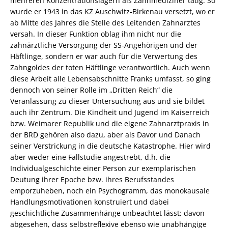
mehreren Konzentrationslagern als Zahnmediziner tätig. So
wurde er 1943 in das KZ Auschwitz-Birkenau versetzt, wo er
ab Mitte des Jahres die Stelle des Leitenden Zahnarztes
versah. In dieser Funktion oblag ihm nicht nur die
zahnärztliche Versorgung der SS-Angehörigen und der
Häftlinge, sondern er war auch für die Verwertung des
Zahngoldes der toten Häftlinge verantwortlich. Auch wenn
diese Arbeit alle Lebensabschnitte Franks umfasst, so ging
dennoch von seiner Rolle im „Dritten Reich“ die
Veranlassung zu dieser Untersuchung aus und sie bildet
auch ihr Zentrum. Die Kindheit und Jugend im Kaiserreich
bzw. Weimarer Republik und die eigene Zahnarztpraxis in
der BRD gehören also dazu, aber als Davor und Danach
seiner Verstrickung in die deutsche Katastrophe. Hier wird
aber weder eine Fallstudie angestrebt, d.h. die
Individualgeschichte einer Person zur exemplarischen
Deutung ihrer Epoche bzw. ihres Berufsstandes
emporzuheben, noch ein Psychogramm, das monokausale
Handlungsmotivationen konstruiert und dabei
geschichtliche Zusammenhänge unbeachtet lässt; davon
abgesehen, dass selbstreflexive ebenso wie unabhängige