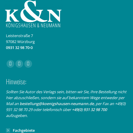
Leistenstraße 7
97082 Würzburg
0931 32 98 70-0
Finden Sie uns auf:
Facebook
Instagram
E-
page
page
Mail
Hinweise:
opens
opens
page
in
in
opens
Sollten Sie Autor des Verlags sein, bitten wir Sie, Ihre Bestellung nicht
hier abzuschließen, sondern sie auf bekanntem Wege entweder per
new
new
in
Mail an
bestellung@koenigshausen-neumann.de
, per Fax an +49(0)
window
window
new
931 32 98 70 29 oder telefonisch über
+49(0) 931 32 98 700
window
aufzugeben.
Fachgebiete