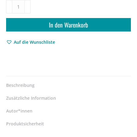
Der
Regensburger
SS-
Zahnarzt
In den Warenkorb
Dr.
Willy
Auf die Wunschliste
Frank
–
Barbara
Huber
–
ISBN
9783826041518
Beschreibung
/
978-
Zusätzliche Information
3-
8260-
Autor*innen
4151-
Produktsicherheit
8
/